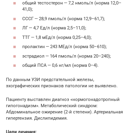
общий тестостерон — 7,2 нмоль/л (норма 12,0–
41,0);
СССГ — 28,9 пмоль/л (норма 12,9–61,7);
ЛГ — 4,7 Ед/л (норма 2,5–11,0);
ТТГ — 1,8 мЕд/л (норма 0,25–4,0);
пролактин — 243 МЕд/л (норма 50–610);
эстрадиол — 164 пмоль/л (норма 20–240);
общий ПСА — 0,6 нг/мл (норма 0–4).
По данным УЗИ предстательной железы,
эхографических признаков патологии не ­выявлено.
Пациенту выставлен диагноз «нормогонадотропный
гипогонадизм». Метаболический синдром:
Абдоминальное ожирение (2‑й степени). Артериальная
гипертензия. ­Дислипидемия.
Цели ­лечения: