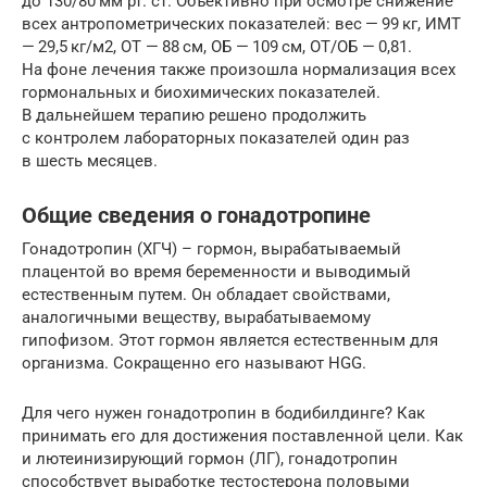
до 130/80 мм рт. ст. Объективно при осмотре снижение
всех антропометрических показателей: вес — 99 кг, ИМТ
— 29,5 кг/м2, ОТ — 88 см, ОБ — 109 см, ОТ/ОБ — 0,81.
На фоне лечения также произошла нормализация всех
гормональных и биохимических показателей.
В дальнейшем терапию решено продолжить
с контролем лабораторных показателей один раз
в шесть ­месяцев.
Общие сведения о гонадотропине
Гонадотропин (ХГЧ) – гормон, вырабатываемый
плацентой во время беременности и выводимый
естественным путем. Он обладает свойствами,
аналогичными веществу, вырабатываемому
гипофизом. Этот гормон является естественным для
организма. Сокращенно его называют HGG.
Для чего нужен гонадотропин в бодибилдинге? Как
принимать его для достижения поставленной цели. Как
и лютеинизирующий гормон (ЛГ), гонадотропин
способствует выработке тестостерона половыми