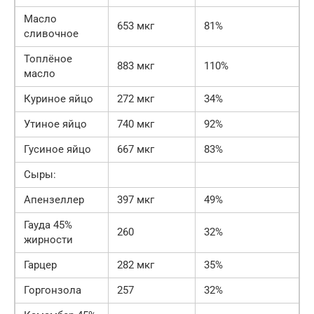
Масло
653 мкг
81%
сливочное
Топлёное
883 мкг
110%
масло
Куриное яйцо
272 мкг
34%
Утиное яйцо
740 мкг
92%
Гусиное яйцо
667 мкг
83%
Сыры:
Апензеллер
397 мкг
49%
Гауда 45%
260
32%
жирности
Гарцер
282 мкг
35%
Горгонзола
257
32%