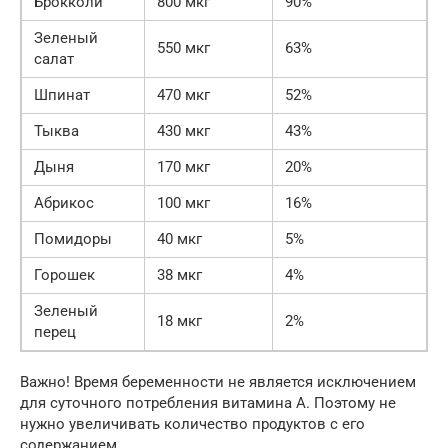
Брокколи
800 мкг
90%
Зеленый
550 мкг
63%
салат
Шпинат
470 мкг
52%
Тыква
430 мкг
43%
Дыня
170 мкг
20%
Абрикос
100 мкг
16%
Помидоры
40 мкг
5%
Горошек
38 мкг
4%
Зеленый
18 мкг
2%
перец
Важно! Время беременности не является исключением
для суточного потребления витамина А. Поэтому не
нужно увеличивать количество продуктов с его
содержанием