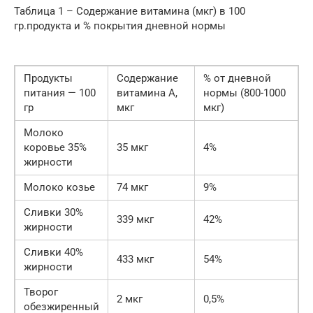
Таблица 1 – Содержание витамина (мкг) в 100
гр.продукта и % покрытия дневной нормы
Продукты
Содержание
% от дневной
питания — 100
витамина А,
нормы (800-1000
гр
мкг
мкг)
Молоко
коровье 35%
35 мкг
4%
жирности
Молоко козье
74 мкг
9%
Сливки 30%
339 мкг
42%
жирности
Сливки 40%
433 мкг
54%
жирности
Творог
2 мкг
0,5%
обезжиренный