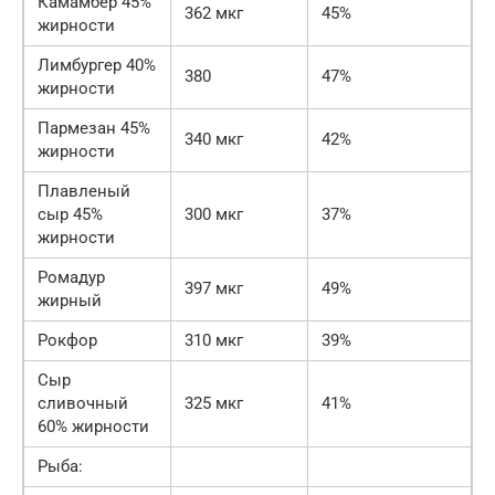
Камамбер 45%
362 мкг
45%
жирности
Лимбургер 40%
380
47%
жирности
Пармезан 45%
340 мкг
42%
жирности
Плавленый
сыр 45%
300 мкг
37%
жирности
Ромадур
397 мкг
49%
жирный
Рокфор
310 мкг
39%
Сыр
сливочный
325 мкг
41%
60% жирности
Рыба: