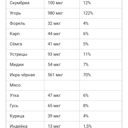
Скумбрия
100 мкг
12%
Угорь
980 мкг
122%
Форель
32 мкг
4%
Карп
44 мкг
6%
Сёмга
41 мкг
5%
Устрицы
93 мкг
11%
Мидии
54 мкг
7%
Икра чёрная
561 мкг
70%
Мясо:
Утка
47 мкг
6%
Гусь
65 мкг
8%
Курица
39 мкг
4%
Индейка
13 мкг
1,5%