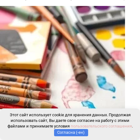
Этот сайт использует cookie для хранения данных. Продолжая
Узнайте, как игры влияют на самооценку детей!
использовать сайт, Вы даете свое согласие на работу с этими
Практические советы психолога Патеевой Т.И. о том,
файлами и принимаете условия
пользовательского соглашения
.
как через игру развить уверенность и эмоциональный
Согласна (-ен)
интеллект ребенка.