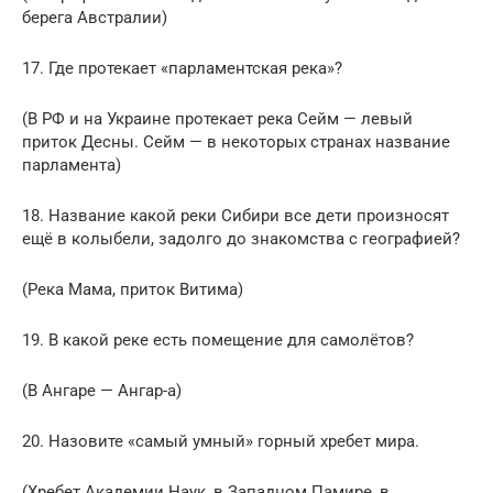
берега Австралии)
17. Где протекает «парламентская река»?
(В РФ и на Украине протекает река Сейм — левый
приток Десны. Сейм — в некоторых странах название
парламента)
18. Название какой реки Сибири все дети произносят
ещё в колыбели, задолго до знакомства с географией?
(Река Мама, приток Витима)
19. В какой реке есть помещение для самолётов?
(В Ангаре — Ангар-а)
20. Назовите «самый умный» горный хребет мира.
(Хребет Академии Наук, в Западном Памире, в