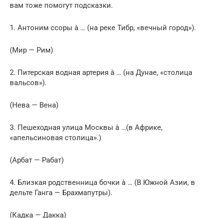
вам тоже помогут подсказки.
1. Антоним ссоры à … (на реке Тибр, «вечный город»).
(Мир — Рим)
2. Питерская водная артерия à … (на Дунае, «столица
вальсов»).
(Нева — Вена)
3. Пешеходная улица Москвы à …(в Африке,
«апельсиновая столица».)
(Арбат — Рабат)
4. Близкая родственница бочки à … (В Южной Азии, в
дельте Ганга — Брахмапутры).
(Кадка — Дакка)