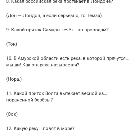
8. Какая российская река протекает в Лондоне?
(Дон — Лондон, а если серьёзно, то Темза)
9. Какой приток Самары течёт… по проводам?
(Ток)
10. В Амурской области есть река, в которой прячутся…
мыши! Как эта река называется?
(Нора.)
11. Какой приток Волги вытекает весной из…
пораненной берёзы?
(Сок)
12. Какую реку… ловят в море?