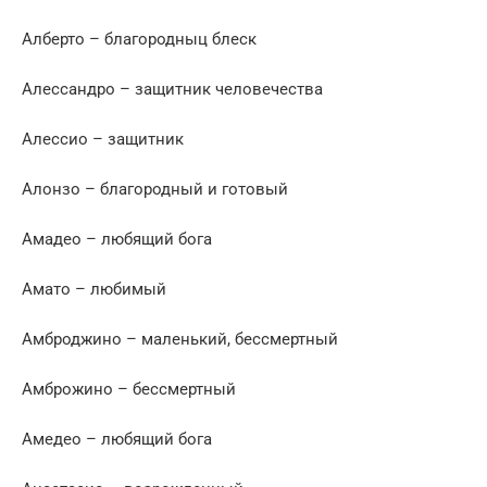
Алберто – благородныц блеск
Алессандро – защитник человечества
Алессио – защитник
Алонзо – благородный и готовый
Амадео – любящий бога
Амато – любимый
Амброджино – маленький, бессмертный
Амброжино – бессмертный
Амедео – любящий бога