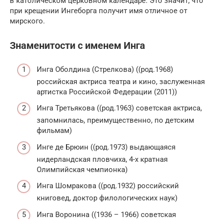
в католическом церковном календаре. Это значит, что
при крещении Ингеборга получит имя отличное от
мирского.
Знаменитости с именем Инга
Инга Оболдина (Стрелкова) ((род.1968)
российская актриса театра и кино, заслуженная
артистка Российской Федерации (2011))
Инга Третьякова ((род.1963) советская актриса,
запомнилась, преимущественно, по детским
фильмам)
Инге де Брюин ((род.1973) выдающаяся
нидерландская пловчиха, 4-х кратная
Олимпийская чемпионка)
Инга Шомракова ((род.1932) российский
книговед, доктор филологических наук)
Инга Воронина ((1936 – 1966) советская