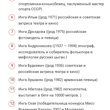
спортсменка-конькобежец, заслуженный мастер
спорта СССР)
Инга Ильм ((род.1971) российская и советская
актриса театра и кино)
Инга Дроздова ((род.1975) российская
фотомодель и певица)
Инга Андроникова ((1937 — 1994) этнограф,
исследователь и собиратель фольклора и
мифологии русских цыган.)
Инга Будкевич ((род.1936) советская и
российская актриса театра и кино)
Инга Аршакян ((род.1982) армянская певица)
Инга Абитова ((род.1982) легкоатлетка,
выступает в беге на 10000 метров. )
Инга Ская (победительница конкурса Мисс
Вселенная Канады 2007 в Монреале)