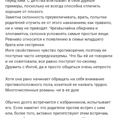
перед ним. С детства впитывает в себя дурные
примеры, поскольку не всегда способна отличить
хорошее от плохого.
Заметна склонность преувеличивать, врать, попытки
родителей отучить ее от этого наказанием, как правило,
ни к чему не приводят. Чрезвычайна обидчива и
злопамятна, склонна усложнять самые простые вещи.
Ревниво относится к появлению в семье младшего
брата или сестренки.
Инге свойственно чувство противоречия, поэтому ее
поступки часто непредсказуемы. Что бы ей не говорили
и не советовали, все равно поступит по-своему.
Дружить с Ингой, да и просто общаться очень непросто
Хотя она рано начинает обращать на себя внимание
противоположного пола, кокеткой ее назвать трудно.
Многочисленные романы -не в ее духе
Обычно долго встречается с избранником, испытывает
его. Если заметит что родители против встреч с ним
или, более того, активно препятствуют этим встречам,