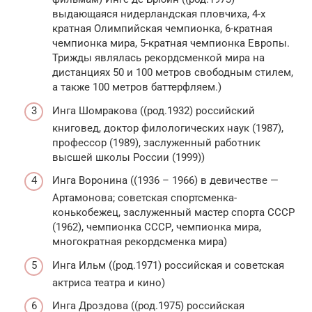
выдающаяся нидерландская пловчиха, 4-х
кратная Олимпийская чемпионка, 6-кратная
чемпионка мира, 5-кратная чемпионка Европы.
Трижды являлась рекордсменкой мира на
дистанциях 50 и 100 метров свободным стилем,
а также 100 метров баттерфляем.)
Инга Шомракова ((род.1932) российский
книговед, доктор филологических наук (1987),
профессор (1989), заслуженный работник
высшей школы России (1999))
Инга Воронина ((1936 – 1966) в девичестве —
Артамонова; советская спортсменка-
конькобежец, заслуженный мастер спорта СССР
(1962), чемпионка СССР, чемпионка мира,
многократная рекордсменка мира)
Инга Ильм ((род.1971) российская и советская
актриса театра и кино)
Инга Дроздова ((род.1975) российская