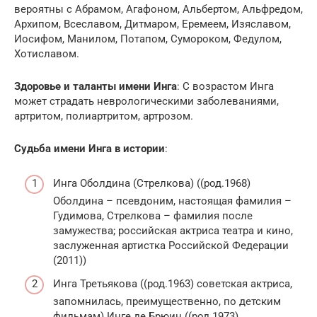
вероятны с Абрамом, Агафоном, Альбертом, Альфредом,
Архипом, Всеславом, Дитмаром, Еремеем, Изяславом,
Иосифом, Манилом, Потапом, Сумороком, Федулом,
Хотиславом.
Здоровье и таланты имени Инга
: С возрастом Инга
может страдать неврологическими заболеваниями,
артритом, полиартритом, артрозом.
Судьба имени Инга в истории
:
Инга Оболдина (Стрелкова) ((род.1968)
Оболдина – псевдоним, настоящая фамилия –
Гудимова, Стрелкова – фамилия после
замужества; российская актриса театра и кино,
заслуженная артистка Российской Федерации
(2011))
Инга Третьякова ((род.1963) советская актриса,
запомнилась, преимущественно, по детским
фильмам) Инге де Брюин ((род.1973)