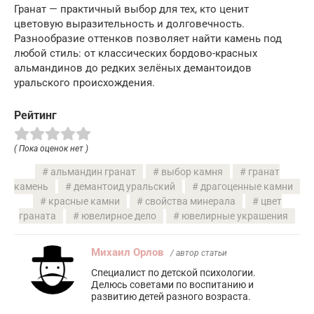
Гранат — практичный выбор для тех, кто ценит
цветовую выразительность и долговечность.
Разнообразие оттенков позволяет найти камень под
любой стиль: от классических бордово-красных
альмандинов до редких зелёных демантоидов
уральского происхождения.
Рейтинг
( Пока оценок нет )
альмандин гранат
выбор камня
гранат
камень
демантоид уральский
драгоценные камни
красные камни
свойства минерала
цвет
граната
ювелирное дело
ювелирные украшения
Михаил Орлов
/ автор статьи
Специалист по детской психологии.
Делюсь советами по воспитанию и
развитию детей разного возраста.