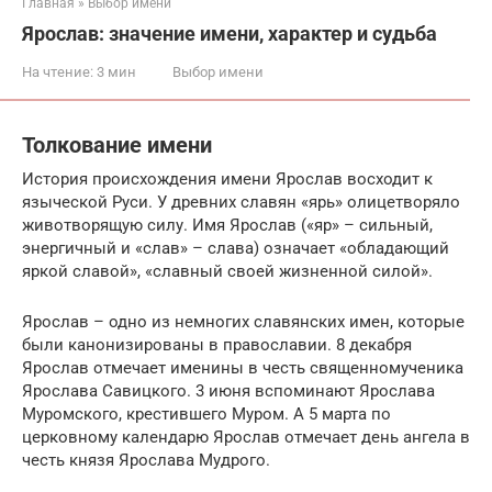
Главная
»
Выбор имени
Ярослав: значение имени, характер и судьба
На чтение:
3 мин
Выбор имени
Толкование имени
История происхождения имени Ярослав восходит к
языческой Руси. У древних славян «ярь» олицетворяло
животворящую силу. Имя Ярослав («яр» – сильный,
энергичный и «слав» – слава) означает «обладающий
яркой славой», «славный своей жизненной силой».
Ярослав – одно из немногих славянских имен, которые
были канонизированы в православии. 8 декабря
Ярослав отмечает именины в честь священномученика
Ярослава Савицкого. 3 июня вспоминают Ярослава
Муромского, крестившего Муром. А 5 марта по
церковному календарю Ярослав отмечает день ангела в
честь князя Ярослава Мудрого.