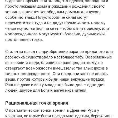
С древних времен считалось, что одежка, свободная и
просто лежащая дома в ожидании рождения своего
хозяина, является «свободным домом» для духов,
особенно злых. Потусторонние силы могут
переместиться туда и не дадут возможность новому
человеку появиться на свет, чтобы отнять одежку, или
новорожденного могут мучить болезни, дурные сны,
постоянные страхи.
Столетия назад на приобретение заранее приданого для
ребеночка существовало настоящее табу. Современные
эзотерики и люди, близкие к трансцендентному, не
отвергают возможности вмешательства злых духов в
жизнь новорожденного. Они предпочитают не делать
вещи, против которых были наши верующие предки.
Раньше даже имен у младенца было два – одно для
людей, другое для Бога и ангела-хранителя.
Рациональная точка зрения
С прагматической точки зрения в Древней Руси у
крестьян, которые были всегда многодетны, бережливы