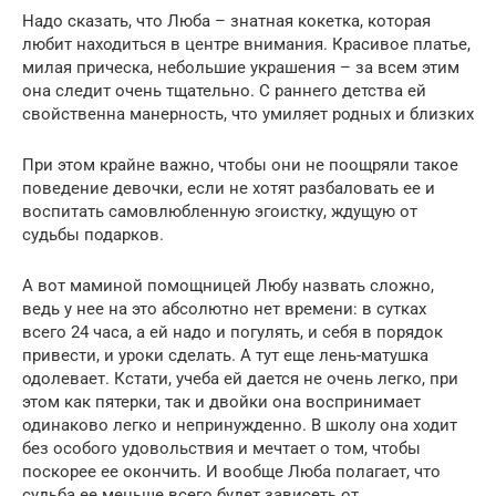
Надо сказать, что Люба – знатная кокетка, которая
любит находиться в центре внимания. Красивое платье,
милая прическа, небольшие украшения – за всем этим
она следит очень тщательно. С раннего детства ей
свойственна манерность, что умиляет родных и близких
При этом крайне важно, чтобы они не поощряли такое
поведение девочки, если не хотят разбаловать ее и
воспитать самовлюбленную эгоистку, ждущую от
судьбы подарков.
А вот маминой помощницей Любу назвать сложно,
ведь у нее на это абсолютно нет времени: в сутках
всего 24 часа, а ей надо и погулять, и себя в порядок
привести, и уроки сделать. А тут еще лень-матушка
одолевает. Кстати, учеба ей дается не очень легко, при
этом как пятерки, так и двойки она воспринимает
одинаково легко и непринужденно. В школу она ходит
без особого удовольствия и мечтает о том, чтобы
поскорее ее окончить. И вообще Люба полагает, что
судьба ее меньше всего будет зависеть от