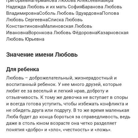
ГригорьевнаГерманова Любовь АлексеевнаВера
Надежда Любовь и их мать СофияБаранова Любовь
ВладимировнаСоболь Любовь ЭдуардовнаПопова
Любовь СергеевнаСлиска Любовь
КонстантиновнаМалиновская Любовь
ИвановнаВоронкова Любовь ФёдоровнаКазарновская
Любовь Юрьевна
Значение имени Любовь
Для ребенка
Любовь – доброжелательный, жизнерадостный и
воспитанный ребенок. У нее много друзей, которые
любят ее за веселый и легкий нрав, доброту и
отзывчивость. К тому же девочка не вступает в споры
и всегда готова уступить, чтобы избежать конфликта и
не обидеть друга или подругу. В то же время маленькая
Люба будет до конца бороться за справедливость, ведь
даже в столь юном возрасте она четко разделяет
понятия «добро» и «зло», «честность» и «ложь».