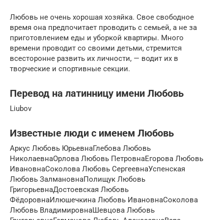
Любовь не очень хорошая хозяйка. Свое свободное
время она предпочитает проводить с семьей, а не за
приготовлением еды и уборкой квартиры. Много
времени проводит со своими детьми, стремится
всесторонне развить их личности, — водит их в
творческие и спортивные секции.
Перевод на латинницу имени Любовь
Liubov
Известные люди с именем Любовь
Аркус Любовь ЮрьевнаГлебова Любовь
НиколаевнаОрлова Любовь ПетровнаЕгорова Любовь
ИвановнаСоколова Любовь СергеевнаУспенская
Любовь ЗалмановнаПолищук Любовь
ГригорьевнаДостоевская Любовь
ФёдоровнаИлюшечкина Любовь ИвановнаСоколова
Любовь ВладимировнаШевцова Любовь