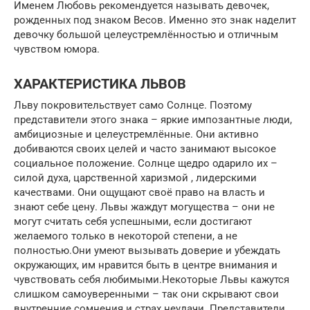
Именем Любовь рекомендуется называть девочек,
рожденных под знаком Весов. Именно это знак наделит
девочку большой целеустремлённостью и отличным
чувством юмора.
ХАРАКТЕРИСТИКА ЛЬВОВ
Льву покровительствует само Солнце. Поэтому
представители этого знака – яркие импозантные люди,
амбициозные и целеустремлённые. Они активно
добиваются своих целей и часто занимают высокое
социальное положение. Солнце щедро одарило их –
силой духа, царственной харизмой , лидерскими
качествами. Они ощущают своё право на власть и
знают себе цену. Львы жаждут могущества – они не
могут считать себя успешными, если достигают
желаемого только в некоторой степени, а не
полностью.Они умеют вызывать доверие и убеждать
окружающих, им нравится быть в центре внимания и
чувствовать себя любимыми.Некоторые Львы кажутся
слишком самоуверенными – так они скрывают свои
внутренние сомнения и страх неудачи. Представители