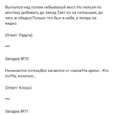
Выгнулся над полем небывалый мост.Но нельзя по
мостику добежать до звезд.Тает он на солнышке, до
чего ж обидно!Только что был в небе, а теперь не
видно.
(Ответ: Радуга)
***
Загадка №70
Начинается потеха,Все катаются от смеха!На арене… Кто
он?Ну, конечно…
(Ответ: Клоун)
***
Загадка №71