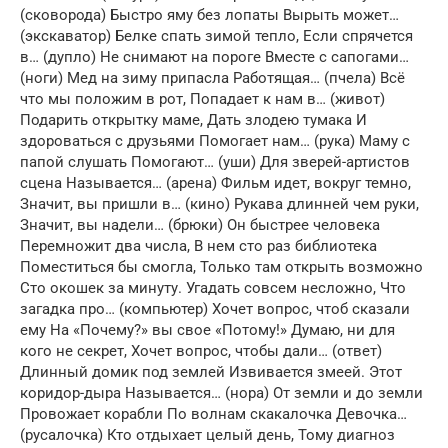
(сковорода) Быстро яму без лопаты Вырыть может…
(экскаватор) Белке спать зимой тепло, Если спрячется
в… (дупло) Не снимают на пороге Вместе с сапогами…
(ноги) Мед на зиму припасла Работящая… (пчела) Всё
что мы положим в рот, Попадает к нам в… (живот)
Подарить открытку маме, Дать злодею тумака И
здороваться с друзьями Помогает нам… (рука) Маму с
папой слушать Помогают… (уши) Для зверей-артистов
сцена Называется… (арена) Фильм идет, вокруг темно,
Значит, вы пришли в… (кино) Рукава длинней чем руки,
Значит, вы надели… (брюки) Он быстрее человека
Перемножит два числа, В нем сто раз библиотека
Поместиться бы смогла, Только там открыть возможно
Сто окошек за минуту. Угадать совсем несложно, Что
загадка про… (компьютер) Хочет вопрос, чтоб сказали
ему На «Почему?» вы свое «Потому!» Думаю, ни для
кого не секрет, Хочет вопрос, чтобы дали… (ответ)
Длинный домик под землей Извивается змеей. Этот
коридор-дыра Называется… (нора) От земли и до земли
Провожает корабли По волнам скакалочка Девочка…
(русалочка) Кто отдыхает целый день, Тому диагноз