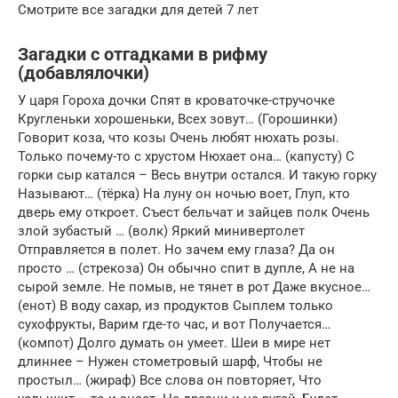
Смотрите все загадки для детей 7 лет
Загадки с отгадками в рифму
(добавлялочки)
У царя Гороха дочки Спят в кроваточке-стручочке
Кругленьки хорошеньки, Всех зовут… (Горошинки)
Говорит коза, что козы Очень любят нюхать розы.
Только почему-то с хрустом Нюхает она… (капусту) С
горки сыр катался – Весь внутри остался. И такую горку
Называют… (тёрка) На луну он ночью воет, Глуп, кто
дверь ему откроет. Съест бельчат и зайцев полк Очень
злой зубастый … (волк) Яркий минивертолет
Отправляется в полет. Но зачем ему глаза? Да он
просто … (стрекоза) Он обычно спит в дупле, А не на
сырой земле. Не помыв, не тянет в рот Даже вкусное…
(енот) В воду сахар, из продуктов Сыплем только
сухофрукты, Варим где-то час, и вот Получается…
(компот) Долго думать он умеет. Шеи в мире нет
длиннее – Нужен стометровый шарф, Чтобы не
простыл… (жираф) Все слова он повторяет, Что