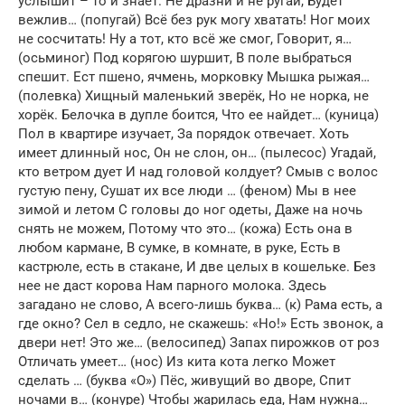
услышит – то и знает. Не дразни и не ругай, Будет
вежлив… (попугай) Всё без рук могу хватать! Ног моих
не сосчитать! Ну а тот, кто всё же смог, Говорит, я…
(осьминог) Под корягою шуршит, В поле выбраться
спешит. Ест пшено, ячмень, морковку Мышка рыжая…
(полевка) Хищный маленький зверёк, Но не норка, не
хорёк. Белочка в дупле боится, Что ее найдет… (куница)
Пол в квартире изучает, За порядок отвечает. Хоть
имеет длинный нос, Он не слон, он… (пылесос) Угадай,
кто ветром дует И над головой колдует? Смыв с волос
густую пену, Сушат их все люди … (феном) Мы в нее
зимой и летом С головы до ног одеты, Даже на ночь
снять не можем, Потому что это… (кожа) Есть она в
любом кармане, В сумке, в комнате, в руке, Есть в
кастрюле, есть в стакане, И две целых в кошельке. Без
нее не даст корова Нам парного молока. Здесь
загадано не слово, А всего-лишь буква… (к) Рама есть, а
где окно? Сел в седло, не скажешь: «Но!» Есть звонок, а
двери нет! Это же… (велосипед) Запах пирожков от роз
Отличать умеет… (нос) Из кита кота легко Может
сделать … (буква «О») Пёс, живущий во дворе, Спит
ночами в… (конуре) Чтобы жарилась еда, Нам нужна…