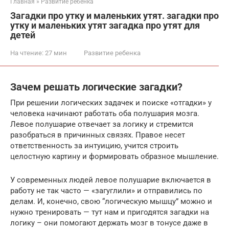
Главная
»
Развитие ребенка
Загадки про утку и маленьких утят. загадки про
утку и маленьких утят загадка про утят для
детей
На чтение:
27 мин
Развитие ребенка
Зачем решать логические загадки?
При решении логических задачек и поиске «отгадки» у
человека начинают работать оба полушария мозга.
Левое полушарие отвечает за логику и стремится
разобраться в причинных связях. Правое несет
ответственность за интуицию, учится строить
целостную картину и формировать образное мышление.
У современных людей левое полушарие включается в
работу не так часто — «загуглили» и отправились по
делам. И, конечно, свою “логическую мышцу” можно и
нужно тренировать — тут нам и пригодятся загадки на
логику – они помогают держать мозг в тонусе даже в