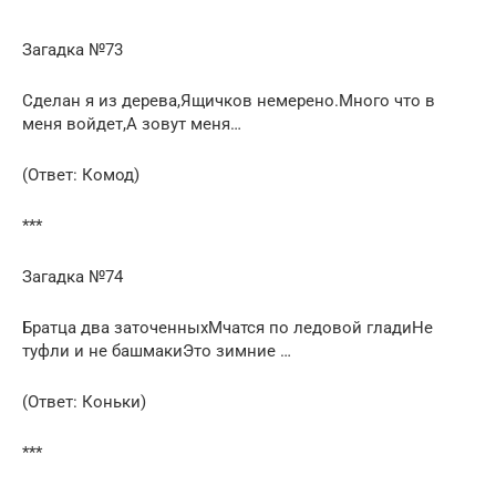
Загадка №73
Сделан я из дерева,Ящичков немерено.Много что в
меня войдет,А зовут меня…
(Ответ: Комод)
***
Загадка №74
Братца два заточенныхМчатся по ледовой гладиНе
туфли и не башмакиЭто зимние …
(Ответ: Коньки)
***