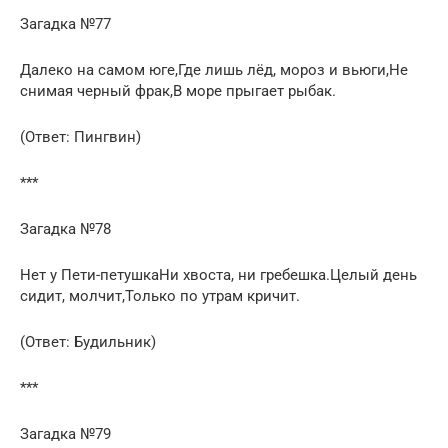
Загадка №77
Далеко на самом юге,Где лишь лёд, мороз и вьюги,Не
снимая черный фрак,В море прыгает рыбак.
(Ответ: Пингвин)
***
Загадка №78
Нет у Пети-петушкаНи хвоста, ни гребешка.Целый день
сидит, молчит,Только по утрам кричит.
(Ответ: Будильник)
***
Загадка №79