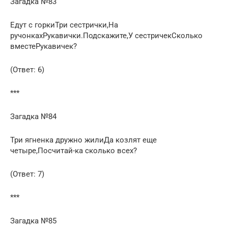
Загадка №83
Едут с горкиТри сестрички,На
ручонкахРукавички.Подскажите,У сестричекСколько
вместеРукавичек?
(Ответ: 6)
***
Загадка №84
Три ягненка дружно жилиДа козлят еще
четыре,Посчитай-ка сколько всех?
(Ответ: 7)
***
Загадка №85