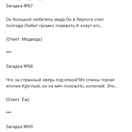
Загадка №67
Он большой любитель меда.Он в берлоге спит
полгода.Любит громко пореветь.А зовут его…
(Ответ: Медведь)
***
Загадка №68
Что за странный зверь под елкой?Из спины торчат
иголки.Круглый, он на мяч похож,Но, колючий. Это…
(Ответ: Ёж)
***
Загадка №69