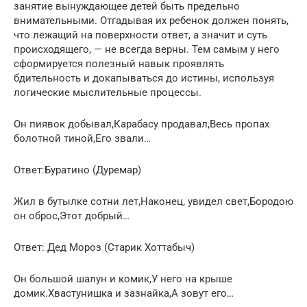
занятие вынуждающее детей быть предельно
внимательными. Отгадывая их ребенок должен понять,
что лежащий на поверхности ответ, а значит и суть
происходящего, — не всегда верны. Тем самым у него
сформируется полезный навык проявлять
бдительность и докапываться до истины, используя
логические мыслительные процессы.
Он пиявок добывал,Карабасу продавал,Весь пропах
болотной тиной,Его звали…
Ответ:Буратино (Дуремар)
Жил в бутылке сотни лет,Наконец, увидел свет,Бородою
он оброс,Этот добрый…
Ответ: Дед Мороз (Старик Хоттабыч)
Он большой шалун и комик,У него на крыше
домик.Хвастунишка и зазнайка,А зовут его…