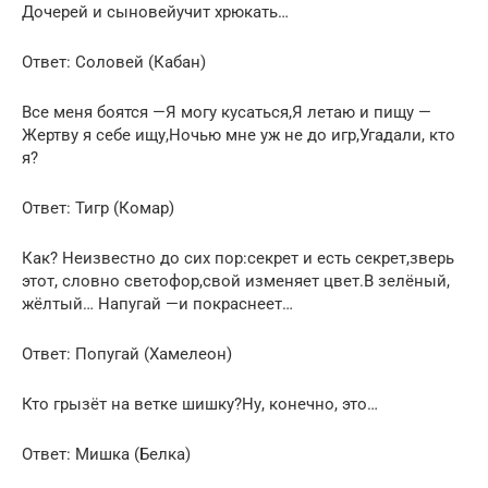
Дочерей и сыновейучит хрюкать…
Ответ: Соловей (Кабан)
Все меня боятся —Я могу кусаться,Я летаю и пищу —
Жертву я себе ищу,Ночью мне уж не до игр,Угадали, кто
я?
Ответ: Тигр (Комар)
Как? Неизвестно до сих пор:секрет и есть секрет,зверь
этот, словно светофор,свой изменяет цвет.В зелёный,
жёлтый… Напугай —и покраснеет…
Ответ: Попугай (Хамелеон)
Кто грызёт на ветке шишку?Ну, конечно, это…
Ответ: Мишка (Белка)