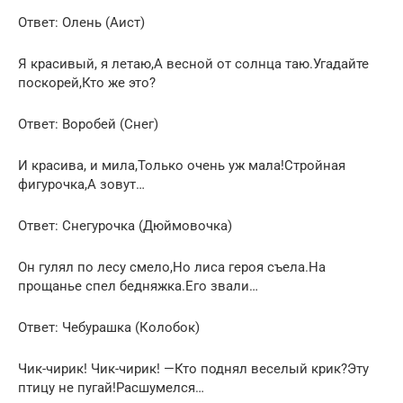
Ответ: Олень (Аист)
Я красивый, я летаю,А весной от солнца таю.Угадайте
поскорей,Кто же это?
Ответ: Воробей (Снег)
И красива, и мила,Только очень уж мала!Стройная
фигурочка,А зовут…
Ответ: Снегурочка (Дюймовочка)
Он гулял по лесу смело,Но лиса героя съела.На
прощанье спел бедняжка.Его звали…
Ответ: Чебурашка (Колобок)
Чик-чирик! Чик-чирик! —Кто поднял веселый крик?Эту
птицу не пугай!Расшумелся…