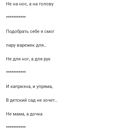
Не на нос, а на голову
***********
Подобрать себе я смог
пару варежек для…
Не для ног, а для рук
***********
И капризна, и упряма,
В детский сад не хочет…
Не мама, а дочка
***********