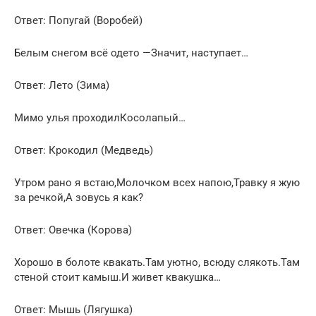
Ответ: Попугай (Воробей)
Белым снегом всё одето —Значит, наступает…
Ответ: Лето (Зима)
Мимо улья проходилКосолапый…
Ответ: Крокодил (Медведь)
Утром рано я встаю,Молочком всех напою,Травку я жую
за речкой,А зовусь я как?
Ответ: Овечка (Корова)
Хорошо в болоте квакать.Там уютно, всюду слякоть.Там
стеной стоит камыш.И живет квакушка…
Ответ: Мышь (Лягушка)