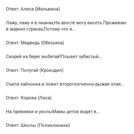
Ответ: Алиса (Мальвина)
Лажу, лажу я в лианах,На хвосте могу висеть.Проживаю
в жарких странах,Потому что я…
Ответ: Медведь (Обезьяна)
Скорей на берег выбегай!Плывет зубастый…
Ответ: Попугай (Крокодил)
Cъела зайчонка и ловит второгоогненно-рыжая злая…
Ответ: Корова (Лиса)
На прививки и уколыМамы деток водят в…
Ответ: Школы (Поликлиники)