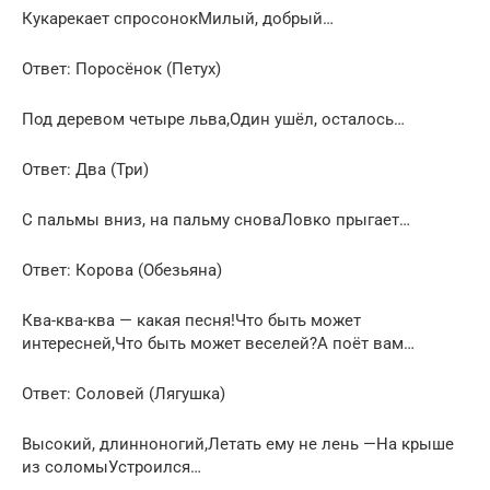
Кукарекает спросонокМилый, добрый…
Ответ: Поросёнок (Петух)
Под деревом четыре льва,Один ушёл, осталось…
Ответ: Два (Три)
С пальмы вниз, на пальму сноваЛовко прыгает…
Ответ: Корова (Обезьяна)
Ква-ква-ква — какая песня!Что быть может
интересней,Что быть может веселей?А поёт вам…
Ответ: Соловей (Лягушка)
Высокий, длинноногий,Летать ему не лень —На крыше
из соломыУстроился…