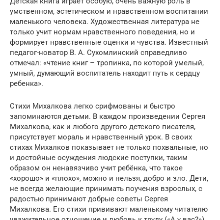
Детская книга играет особую, очень важную роль в
умственном, эстетическом и нравственном воспитании
маленького человека. Художественная литература не
только учит нормам нравственного поведения, но и
формирует нравственные оценки и чувства. Известный
педагог-новатор В. А. Сухомлинский справедливо
отмечал: «чтение книг – тропинка, по которой умелый,
умный, думающий воспитатель находит путь к сердцу
ребенка».
Стихи Михалкова легко срифмованы и быстро
запоминаются детьми. В каждом произведении Сергея
Михалкова, как и любого другого детского писателя,
присутствует мораль и нравственный урок. В своих
стихах Михалков показывает не только похвальные, но
и достойные осуждения людские поступки, таким
образом он ненавязчиво учит ребёнка, что такое
«хорошо» и «плохо», можно и нельзя, добро и зло. Дети,
не всегда желающие принимать поучения взрослых, с
радостью принимают добрые советы Сергея
Михалкова. Его стихи прививают маленькому читателю
уважительное отношение и любовь к труду («А у вас?»),