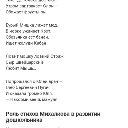
Утром завтракает Слон —
Обожает фрукты он.
Бурый Мишка лижет мед.
В норке ужинает Крот.
Обезьянка ест банан.
Ищет желуди Кабан.
Ловит мошку ловкий Стриж.
Сыр швейцарский
Любит Мышь…
Попрощался с Юлей врач —
Глеб Сергеевич Пугач.
И сказала громко Юля:
— Накорми меня, мамуля!
Роль стихов Михалкова в развитии
дошкольника