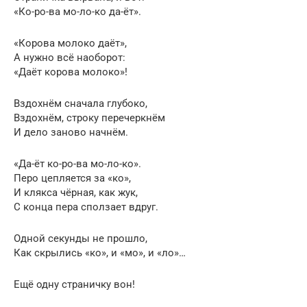
«Ко-ро-ва мо-ло-ко да-ёт».
«Корова молоко даёт»,
А нужно всё наоборот:
«Даёт корова молоко»!
Вздохнём сначала глубоко,
Вздохнём, строку перечеркнём
И дело заново начнём.
«Да-ёт ко-ро-ва мо-ло-ко».
Перо цепляется за «ко»,
И клякса чёрная, как жук,
С конца пера сползает вдруг.
Одной секунды не прошло,
Как скрылись «ко», и «мо», и «ло»…
Ещё одну страничку вон!