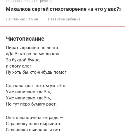
Главная
»
Развитие ребенка
Михалков сергей стихотворение «а что у вас?»
На чтение:
13 мин
Развитие ребенка
Чистописание
Писать красиво не легко:
«Да-ёт ко-ро-ва мо-ло-ко».
За буквой буква,
к слогу слог.
Ну хоть бы кто-нибудь помог!
Сначала «да», потом уж «ёт».
Уже написано «даёт»,
Уже написано «даёт»,
Но тут перо бумагу рвёт.
Опять испорчена тетрадь —
Страничку надо вырывать!
Страничка вырвана, и вот: