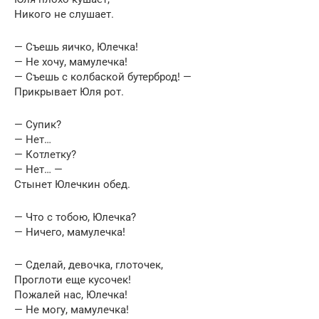
Никого не слушает.
— Съешь яичко, Юлечка!
— Не хочу, мамулечка!
— Съешь с колбаской бутерброд! —
Прикрывает Юля рот.
— Супик?
— Нет…
— Котлетку?
— Нет… —
Стынет Юлечкин обед.
— Что с тобою, Юлечка?
— Ничего, мамулечка!
— Сделай, девочка, глоточек,
Проглоти еще кусочек!
Пожалей нас, Юлечка!
— Не могу, мамулечка!