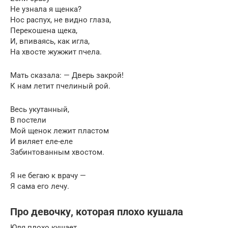
Не узнала я щенка?
Нос распух, не видно глаза,
Перекошена щека,
И, впиваясь, как игла,
На хвосте жужжит пчела.
Мать сказала: — Дверь закрой!
К нам летит пчелиный рой.
Весь укутанный,
В постели
Мой щенок лежит пластом
И виляет еле-еле
Забинтованным хвостом.
Я не бегаю к врачу —
Я сама его лечу.
Про девочку, которая плохо кушала
Юля плохо кушает,