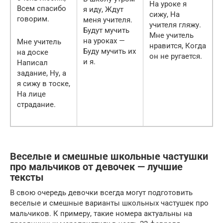
На уроке я
Всем спасибо
я иду, Ждут
сижу, На
говорим.
меня учителя.
учителя гляжу.
Будут мучить
Мне учитель
на уроках —
Мне учитель
нравится, Когда
Буду мучить их
на доске
он не ругается.
и я.
Написал
задание, Ну, а
я сижу в тоске,
На лице
страдание.
Веселые и смешные школьные частушки
про мальчиков от девочек — лучшие
тексты
В свою очередь девочки всегда могут подготовить
веселые и смешные варианты школьных частушек про
мальчиков. К примеру, такие номера актуальны на