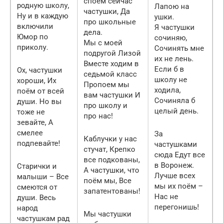
споем сейчас
родную школу,
Лапою на
частушки, Да
Ну и в каждую
ушки.
про школьные
включили
Я частушки
дела.
Юмор по
сочиняю,
Мы с моей
приколу.
Сочинять мне
подругой Лизой
их не лень.
Вместе ходим в
Если б в
Ох, частушки
седьмой класс
школу не
хороши, Их
Пропоем мы
ходила,
поём от всей
вам частушки И
Сочиняла б
души. Но вы
про школу и
целый день.
тоже не
про нас!
зевайте, А
смелее
За
Каблучки у нас
подпевайте!
частушками
стучат, Крепко
сюда Едут все
все подкованы,
в Воронеж.
Старички и
А частушки, что
Лучше всех
малыши – Все
поём мы, Все
мы их поём –
смеются от
запатентованы!
Нас не
души. Весь
перегонишь!
народ
Мы частушки
частушкам рад