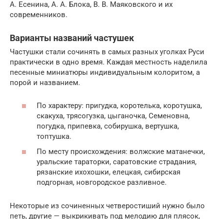
А. Есенина, А. А. Блока, В. В. Маяковского и их
современников.
Варианты названий частушек
Частушки стали сочинять в самых разных уголках Руси
практически в одно время. Каждая местность наделила
песенные миниатюры индивидуальным колоритом, а
порой и названием.
По характеру: пригудка, коротелька, коротушка,
скакуха, трясогузка, цыганочка, Семеновна,
погудка, припевка, собирушка, вертушка,
топтушка.
По месту происхождения: волжские матанечки,
уральские тараторки, саратовские страдания,
рязанские ихохошки, елецкая, сибирская
подгорная, новгородское разливное.
Некоторые из сочиненных четверостиший нужно было
петь, другие — выкрикивать под мелодию для плясок,