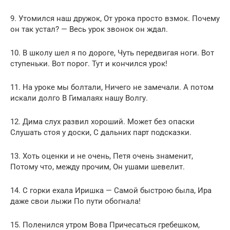
9. Утомился наш дружок, От урока просто взмок. Почему
он так устал? — Весь урок звонок он ждал.
10. В школу шел я по дороге, Чуть передвигая ноги. Вот
ступеньки. Вот порог. Тут и кончился урок!
11. На уроке мы болтали, Ничего не замечали. А потом
искали долго В Гималаях нашу Волгу.
12. Дима слух развил хороший. Может без опаски
Слушать стоя у доски, С дальних парт подсказки.
13. Хоть оценки и не очень, Петя очень знаменит,
Потому что, между прочим, Он ушами шевелит.
14. С горки ехала Иришка — Самой быстрою была, Ира
даже свои лыжи По пути обогнала!
15. Поленился утром Вова Причесаться гребешком,