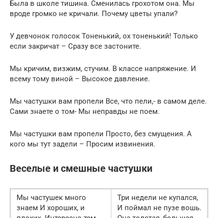
Была в школе тишина. Сменилась грохотом она. Мы
вроде громко не кричали. Почему цветы упали?
У девчонок голосок Тоненький, ох тоненький! Только
если закричат – Сразу все застоните.
Мы кричим, визжим, стучим. В классе напряжение. И
всему тому виной – Высокое давление.
Мы частушки вам пропели Все, что пели,- в самом деле.
Сами знаете о том- Мы неправды не поем.
Мы частушки вам пропели Просто, без смущения. А
кого мы тут задели – Просим извинения.
Веселые и смешные частушки
Мы частушек много
Три недели не купался,
знаем И хороших, и
И поймал не пузе вошь.
плохих. Интересно тем
Она толстая, большая,