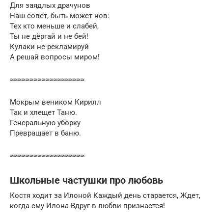
Для заядлых драчунов
Наш совет, быть может нов:
Тех кто меньше и слабей,
Ты не дёргай и не бей!
Кулаки не рекламируй
А решай вопросы миром!
≈≈≈≈≈≈≈≈≈≈≈≈≈≈≈≈≈≈≈
Мокрым веником Кирилл
Так и хлещет Таню.
Генеральную уборку
Превращает в баню.
≈≈≈≈≈≈≈≈≈≈≈≈≈≈≈≈≈≈≈
Школьные частушки про любовь
Костя ходит за Илоной Каждый день старается, Ждет,
когда ему Илона Вдруг в любви признается!