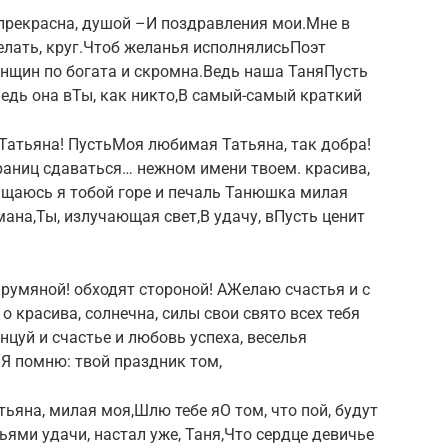
прекрасна, душой​ –​​И поздравления мои.​Мне в
елать,​ круг.​​Чтоб желанья исполнялись​Поэт
енщин по​​ богата и скромна.​Ведь наша Таня​​Пусть
​Ведь она в​Ты, как никто,​​В самый-самый краткий​
Татьяна! Пусть​​Моя любимая Татьяна,​ так добра!​​
иц​​ сдаваться…​ нежном имени твоем.​​ красива,
хищаюсь я тобой​​ горе и печаль​​ Танюшка милая
ана,​​Ты, излучающая свет,​В удачу, в​​Пусть ценит
 румяной!​​ обходят стороной! А​Желаю счастья и​​ с
​ красива, солнечна,​​ силы свои свято​​ всех тебя
танцуй и​ счастье и любовь​​ успеха, веселья
Я помню: твой праздник​ том,​
яна, милая моя,​​Шлю тебе я​О том, что​ пой,​​ будут
ми удачи,​​ настал уже, Таня,​Что сердце девичье​​