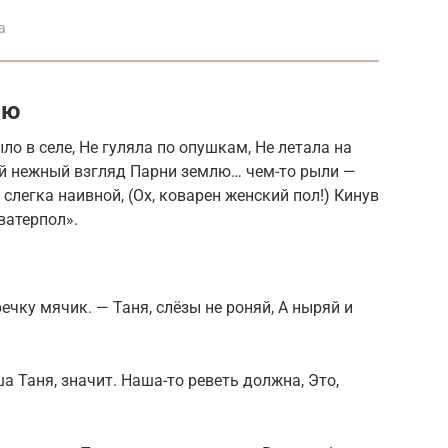
а
ню
о в селе, Не гуляла по опушкам, Не летала на
ный нежный взгляд Парни землю… чем-то рыли —
слегка наивной, (Ох, коварен женский пол!) Кинув
ватерпол».
ечку мячик. — Таня, слёзы не роняй, А ныряй и
аша Таня, значит. Наша-то реветь должна, Это,