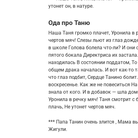
утонет он, в натуре.
Ода про Таню
Наша Таня громко плачет, Уронила в р
чертов мяч! Слезы льют из глаз дожде
в школе Голова болела что-ли? И они
пятого бокала Директриса их застала.
находилась В состоянии поддатом, То
общем драка началась. И вот как-то т
что глаз подбит, Сердце Танино боли
воскресенье. Как же не повеситься На
знала от кого. И в добавок — шла до
Уронила в речку мяч! Таня смотрит с б
плачь, Не утонет чертов мяч.
*** Папа Танин очень злится , Мама вы
Жигули.