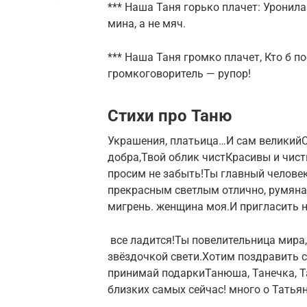
*** Наша Таня горько плачет: Уронила 
мина, а не мяч.
*** Наша Таня громко плачет, Кто б п
громкоговоритель — рупор!
Стихи про Таню
​Украшения, платьица…​​И сам великий​С
добра,​​Твой облик чист​Красивы и чист
просим не забыть!​​Ты главный человек​
прекрасным светлым​​ отлично,​ румяна​​
мигрень.​ женщина моя.​​И пригласить на
​ все ладится!​Ты повелительница мира,​​
звёздочкой свети.​Хотим поздравить с э
принимай подарки​​Танюша, Танечка, Та
близких самых​​ сейчас!​ много о Татья