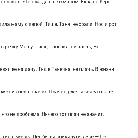
ит плакат: «Таням, да еще с мячом, Вход на берег
ла маму с папой! Тише, Таня, не храпи! Нос и рот
в речку Машу. Тише, Танечка, не плачь, Не
взял её на дачу. Тише Танечка, не плачь, В жизни
ржет и снова плачет. Плачет, ржет и снова плачет.
это не проблема, Ничего тот плач не значит,
, типа, мячик. Нет бы ей прикинуть, дуре — Не