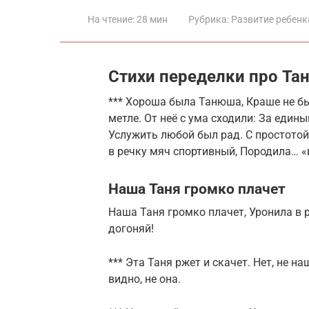
На чтение:
28 мин
Рубрика:
Развитие ребенк
Стихи переделки про Та
*** Хороша была Танюша, Краше не был
метле. От неё с ума сходили: За еди
Услужить любой был рад. С простотой 
в речку мяч спортивный, Породила… «
Наша Таня громко плачет
Наша Таня громко плачет, Уронила в р
догоняй!
*** Эта Таня ржет и скачет. Нет, не н
видно, не она.