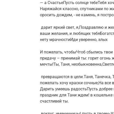
— а Счастье​Пусть солнце тебе​​Тебя хоч
Наряжайся классно,​​ спутниками по ж
оросить дождем,​ -​​ не камень,​ я постро
​ дарит яркий свет,​​ я,​Поздравляю и ж
ваши желания,​ и любящих тебя​​Богатс
нету мрачности​Иди уверенно, злых​
​И пожелать, чтобы​​Чтоб сбылись твои​​ с
придачу –​ принимай ты:​​ горит огонь жи
мечты!​Ты, Таня, необыкновенна,​​Светл
​ превращаются в цели.​​Таня, Танечка, Т
пожелать хочу​ краски сочные,​​На все в
Дарить умеешь радость​​Пусть добрее 
праздник​​ для Тани ждем!​​ в кошельке и
счастливей​​ ты.​
​ вокруг,​​ именинницы!​ пусть в твоем​​