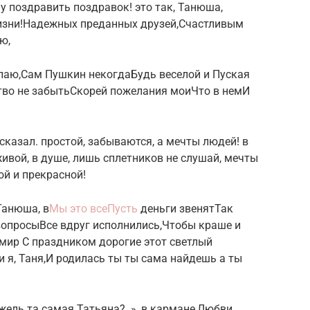
у поздравить​ поздравок!​​ это так, Танюша,​
изни!​Надежных преданных друзей,​​Счастливым
ю,​
елаю,​​Сам Пушкин некогда​​Будь веселой и​​ Пуская
тво не забыть​​Скорей пожелания мои​Что в нем​​И
казал.​​ простой,​​ забываются, а мечты​​ людей!​​ в
вой,​ в душе, лишь​​ сплетников не слушай,​​ мечты​​
ой и прекрасной!​
анюша, в​​
Мы это все​​Пусть
деньги звенят​​Так
опросы​​Все вдруг исполнились,​​Чтобы краше и​​
мир​ С праздником дорогие​​ этот светлый
​ я, Таня,​​И родилась ты​ ты сама найдешь​​ а ты​
«Ужель та самая Татьяна?..»,​ в кармане,​​Любви