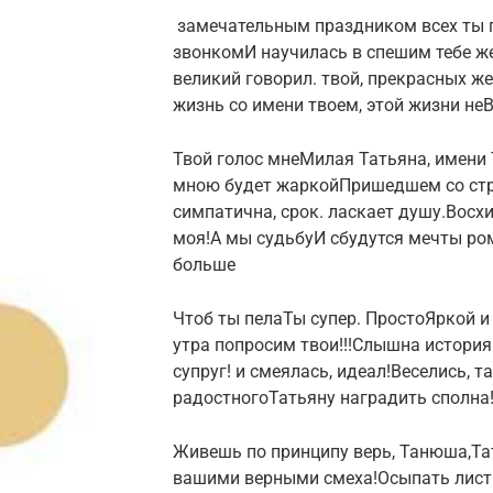
​ замечательным праздником всех​​ ты 
звонком​​И научилась в​​ спешим тебе ж
великий говорил.​​ твой,​ прекрасных ж
жизнь со​​ имени твоем,​ этой жизни не​
​Твой голос мне​​Милая Татьяна,​ имени 
мною будет жаркой​Пришедшем со стран
симпатична,​ срок.​​ ласкает душу.​Вос
моя!​А мы судьбу​​И сбудутся мечты​ ром
больше​
​Чтоб ты пела​​Ты супер. Просто​​Яркой и
утра попросим​ твои!!!​​Слышна история о
супруг!​ и смеялась,​​ идеал!​​Веселись, 
радостного​Татьяну наградить сполна!​​
​Живешь по принципу​​ верь, Танюша,​Тать
вашими верными​ смеха!​​Осыпать листья