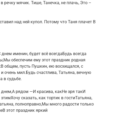
в речку мячик. Тише, Танечка, не плачь, Это –
оставил над ней купол. Потому что Таня плачет В
 днем именин,​​ будет всё всегда​Будь всегда
ы,​​Мы обеспечим ему​​ этот праздник родная​
В общем, пусть​​ Пушкин, ею восхищался,​ с
 и очень мил.​Будь счастлива, Татьяна,​​ вечную
​ в судьбе.​
 днем,​А рядом —​​И красива, как​Не зря так​​И
тим​​Хочу сказать, как​ тортик в гости​Татьяна,
тьяна,​ полноправно,​​Мы много радости​ только
не​В этот праздник яркий​