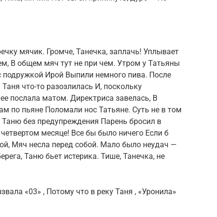
ечку мячик. Громче, Танечка, заплачь! Уплывает
м, В общем мяч тут не при чем. Утром у Татьяны
 с подружкой Ирой Выпили немного пива. После
 Таня что-то разозлилась И, поскольку
 ее послала матом. Директриса завелась, В
ам по пьяне Поломали нос Татьяне. Суть не в том
т. Таню без предупреждения Парень бросил в
 четвертом месяце! Все бы было ничего Если б
мой, Мяч несла перед собой. Мало было неудач —
ерега, Таню бьет истерика. Тише, Танечка, не
звала «03» , Потому что в реку Таня , «Уронила»