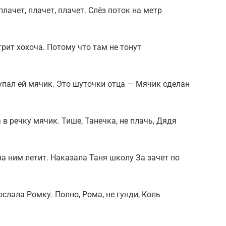
плачет, плачет, плачет. Слёз поток на метр
рит хохоча. Потому что там не тонут
 упал ей мячик. Это шуточки отца — Мячик сделан
 в речку мячик. Тише, Танечка, не плачь, Дядя
за ним летит. Наказала Таня школу За зачет по
слала Ромку. Полно, Рома, не гунди, Коль