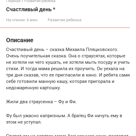
Главная
»
Развитие ребенка
Счастливый день *
На чтение:
6 мин
Развитие ребенка
Описание
Счастливый день – сказка Михаила Пляцковского.
Очень поучительная сказка. Она о страусятах, которые
не хотели ни чего кушать, не хотели мыть посуду и учить
стихи. И тогда мама решила их проучить. Он уехала на
три дня сказав, что ее пригласили в кино. И ребята сами
себе готовили манную кашу, которая пригорала и
недожаренную картошку.
Жили два страусенка – Фу и Фи.
Фу был ужасно капризным. А братец Фи ничуть ему в
этом не уступал.
Сварит им на завтрак мама Ама манную кашу, поставит