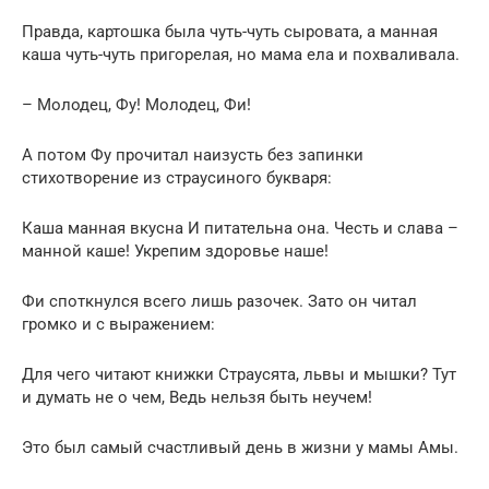
Правда, картошка была чуть-чуть сыровата, а манная
каша чуть-чуть пригорелая, но мама ела и похваливала.
– Молодец, Фу! Молодец, Фи!
А потом Фу прочитал наизусть без запинки
стихотворение из страусиного букваря:
Каша манная вкусна И питательна она. Честь и слава –
манной каше! Укрепим здоровье наше!
Фи споткнулся всего лишь разочек. Зато он читал
громко и с выражением:
Для чего читают книжки Страусята, львы и мышки? Тут
и думать не о чем, Ведь нельзя быть неучем!
Это был самый счастливый день в жизни у мамы Амы.