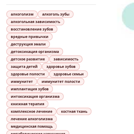
алкоголизм
алкоголь зубы
алкогольная зависимость
восстановление зубов
вредные привычки
деструкция эмали
детоксикация организма
детское развитие
зависимость
защита детей
здоровье зубов
здоровье полости
здоровье семьи
иммунитет
иммунитет полости
имплантация зубов
интоксикация организма
книжная терапия
комплексное лечение
костная ткань
лечение алкоголизма
медицинская помощь
метаболические нарушения