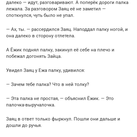
далеко — идут, разговаривают. А поперёк дороги палка
лежала. За разговором Заяц её не заметил —
споткнулся, чуть было не упал.
— Ах, ты. — рассердился Заяц. Наподдал палку ногой, и
она далеко в сторону отлетела.
А Ёжик поднял палку, закинул её себе на плечо и
побежал догонять Зайца.
Увидел Заяц у Ежа палку, удивился:
— Зачем тебе палка? Что в ней толку?
— Эта палка не простая, — объяснил Ёжик. — Это
палочка-выручалочка.
Заяц в ответ только фыркнул. Пошли они дальше и
дошли до ручья.