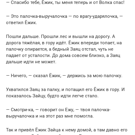
— Спасибо тебе, Ёжик, ты меня теперь и от Волка спас!
— Это палочка-выручалочка — по врагу-ударялочка, —
ответил Ёжик.
Пошли дальше. Прошли лес и вышли на дорогу. А
дорога тяжёлая, в гору идёт. Ёжик впереди топает, на
палочку опирается, а бедный Заяц отстал, чуть не
падает от усталости. До дома совсем близко, а Заяц
дальше идти не может.
— Ничего, — сказал Ёжик, — держись за мою палочку.
Ухватился Заяц за палку, и потащил его Ёжик в гору. И
показалось Зайцу, будто идти легче стало.
— Смотри-ка, — говорит он Ежу, — твоя палочка-
выручалочка и на этот раз мне помогла.
Так и привёл Ёжик Зайца к нему домой, а там давно его