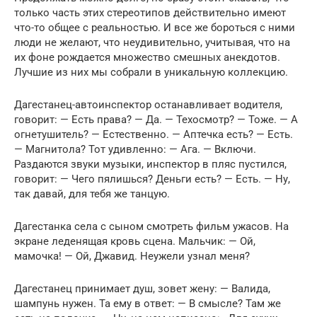
только часть этих стереотипов действительно имеют
что-то общее с реальностью. И все же бороться с ними
люди не желают, что неудивительно, учитывая, что на
их фоне рождается множество смешных анекдотов.
Лучшие из них мы собрали в уникальную коллекцию.
Дагестанец-автоинспектор останавливает водителя,
говорит: — Есть права? — Да. — Техосмотр? — Тоже. — А
огнетушитель? — Естественно. — Аптечка есть? — Есть.
— Магнитола? Тот удивленно: — Ага. — Включи.
Раздаются звуки музыки, инспектор в пляс пустился,
говорит: — Чего пялишься? Деньги есть? — Есть. — Ну,
так давай, для тебя же танцую.
Дагестанка села с сыном смотреть фильм ужасов. На
экране леденящая кровь сцена. Мальчик: — Ой,
мамочка! — Ой, Джавид. Неужели узнал меня?
Дагестанец принимает душ, зовет жену: — Валида,
шампунь нужен. Та ему в ответ: — В смысле? Там же