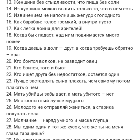
13. Женщина без стыдливости, что пища 6eз соли
14. Из кувшина можно вылить только то, что в нем есть
15. Извинением не наполнишь желудок голодного
16. Как барабан: голос громкий, а внутри пусто
17. Как легка война для зрителей!
18. Когда бык падает, над ним поднимается много
ножей
19. Когда даешь в долг — друг, а когда требуешь обратно
– враг
20. Кто боится волков, не разводит овец
21. Кто боится, того и бьют
22. Кто ищет друга без недостатков, остается один
23. Лучше заставлять сына плакать, чем самому потом
плакать о нем
24. Мать убийцы забывает, а мать убитого – нет
25. Многоопытный лучше мудрого
26. Молодого не отправляй жениться, а старика
покупать осла
27. Молчание — наряд умного и маска глупца
28. Мы едим один и тот же кусок, что же ты на меня
глаза таращишь?
29. Мы промолчали, когда он вошел, так он и осла ввел