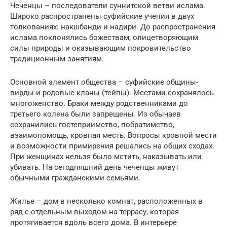
Чеченцы – последователи суннитской ветви ислама.
Широко распространены суфийские учения в двух
толкованиях: накшбанди и надири. До распространения
ислама поклонялись божествам, олицетворяющим
силы природы и оказывающим покровительство
традиционным занятиям.
Основной элемент общества – суфийские общины-
вирды и родовые кланы (тейпы). Местами сохранялось
многоженство. Браки между родственниками до
третьего колена были запрещены. Из обычаев
сохранились гостеприимство, побратимство,
взаимопомощь, кровная месть. Вопросы кровной мести
и возможности примирения решались на общих сходах.
При женщинах нельзя было мстить, наказывать или
убивать. На сегодняшний день чеченцы живут
обычными гражданскими семьями.
Жилье – дом в несколько комнат, расположенных в
ряд с отдельным выходом на террасу, которая
протягивается вдоль всего дома. В интерьере