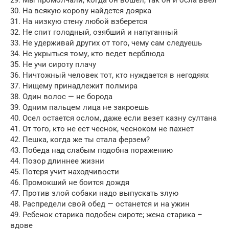
30. На всякую корову найдется доярка
31. На низкую стену любой взберется
32. Не спит голодный, озябший и напуганный
33. Не удерживай других от того, чему сам следуешь
34. Не укрыться тому, кто ведет верблюда
35. Не учи сироту плачу
36. Ничтожный человек тот, кто нуждается в негодяях
37. Нищему принадлежит полмира
38. Один волос — не борода
39. Одним пальцем лица не закроешь
40. Осел остается ослом, даже если везет казну султана
41. От того, кто не ест чеснок, чесноком не пахнет
42. Пешка, когда же ты стала ферзем?
43. Победа над слабым подобна поражению
44. Позор длиннее жизни
45. Потеря учит находчивости
46. Промокший не боится дождя
47. Против злой собаки надо выпускать злую
48. Распредели свой обед — останется и на ужин
49. Ребенок старика подобен сироте; жена старика –
вдове