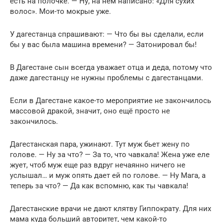
есть на полочке. — Ну, на нем написано: «Для сухих
волос». Мои-то мокрые уже.
У дагестанца спрашивают: — Что бы вы сделали, если
бы у вас была машина времени? — Затонировал бы!
В Дагестане сын всегда уважает отца и деда, потому что
даже дагестанцу не нужны проблемы с дагестанцами.
Если в Дагестане какое-то мероприятие не закончилось
массовой дракой, значит, оно ещё просто не
закончилось.
Дагестанская пара, ужинают. Тут муж бьет жену по
голове. — Ну за что? — За то, что чавкала! Жена уже еле
жует, чтоб муж еще раз вдруг нечаянно ничего не
услышал… и муж опять дает ей по голове. — Ну Мага, а
теперь за что? — Да как вспомню, как ты чавкала!
Дагестанские врачи не дают клятву Гиппократу. Для них
мама куда больший авторитет, чем какой-то