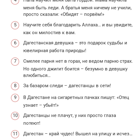
Папа научил меня быть гордой. Мама научила
меня быть леди. А братья меня ничему не учили,
просто сказали: «Обидят – порвём!»
Научите себя благодарить Аллаха… и вы увидите,
как он милостив к вам.
Дагестанская девушка – это подарок судьбы и
ювелирная работа природы!
Смелее парня нет в горах, не ведом парню страх.
Но одного джигит боится – безумно в девушку
влюбиться…
За базаром следи – дагестанцы в сети!
В Дагестане на сигаретных пачках пишут: «Отец
узнает – убьёт!»
Дагестанцы не плачут, у них просто глаза
потеют!
Дагестан – край чудес! Вышел на улицу и исчез…