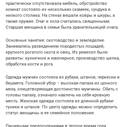
практически отсутствовала мебель, обустройство
комнат состояло из нескольких скамеек, сундука и
низкого столика. На стенах вешали ковры и шкуры, а
также оружие. Очаг и зола считались священными.
Старшая женщина в семье была хранительницей очага.
Основные занятия: скотоводство и земледелие.
Занимались разведением породистых лошадей,
крупного рогатого скота и овец. Из ремесел были
развиты: кузнечное и ювелирное, производство шелка,
обработка кости и рога.
Одежда мужчин состояла из рубахи, штанов, черкески и
бешмета. Головной убор – высокая папаха из ценного
меха, олицетворяющая достоинство мужчины. Сбить с
головы папаху, означало навлечь на себя кровную
месть. Женская одежда состояла из длинной рубахи-
туники и штанов. По цвету одежды можно определить
статус женщины и ее семейное положение.
Пищевыми предпочтениями в теплое время года