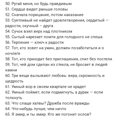
50. Ругай меня, но будь правдивым
51. Сердце видит раньше головы
52. Сначала порицание, потом наказание
53. Суетливый не найдет удовлетворения, сердитый —
радости, скучный – друга
54. Сучок взял верх над плотником
55. Сытый нарезает ломти для голодного не спеша
56. Терпение — ключ к радости
57. Тот, кто зовет на ужин, должен позаботиться и о
ночлеге
58. Тот, кто приходит 6eз приглашения, спит без постели
59. Тот, чей дом сделан из стекла, не бросает в людей
камни
60. Три вещи вызывают любовь: вера, скромность и
щедрость
61. Умный вор в своем квартале не крадет
62. Умный поймет, если подмигнуть, а дурак — если
толкнуть
63. Что слаще халвы? Дружба после вражды
64. Что-нибудь лучше, чем ничто
65. Я эмир, и ты эмир. Кто же погонит ослов?