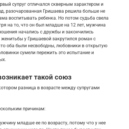
рвый супруг отличался скверным характером и
д, разочарованная Гришаева решила больше не
ама воспитывать ребенка. Но потом судьба свела
ря на то, что он был младше на 12 лет, мужчина
тношения начались с дружбы и закончились
е женитьбы у Гришаевой закрутился роман с
что оба были несвободны, любовники в открытую
оловинки сумели пережить это испытание и
ых.
возникает такой союз
котором разница в возрасте между супругами
ескольким причинам:
жчину младше ее по возрасту, потому что у нее