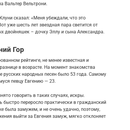
а Вальтер Вельтрони.
луни сказал: «Меня убеждали, что это
Вот уже шесть лет звездная пара светится от
ых двойняшек – дочку Эллу и сына Александра.
ний Гор
ванном рейтинге, не менее известная и
разнице в возрасте. На момент знакомства
е русских народных песен было 53 года. Самому
муся певцу Евгению — 23.
нято говорить в таких случаях, искры.
нь быстро переросло практически в гражданский
е была замужем, и не очень удачно, поэтому,
ения выйти за Евгения замуж, мягко отклоняет