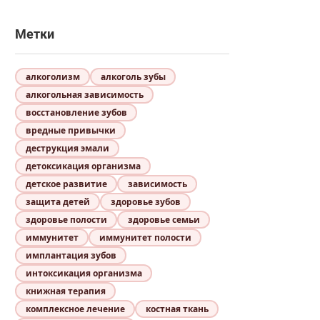
Метки
алкоголизм
алкоголь зубы
алкогольная зависимость
восстановление зубов
вредные привычки
деструкция эмали
детоксикация организма
детское развитие
зависимость
защита детей
здоровье зубов
здоровье полости
здоровье семьи
иммунитет
иммунитет полости
имплантация зубов
интоксикация организма
книжная терапия
комплексное лечение
костная ткань