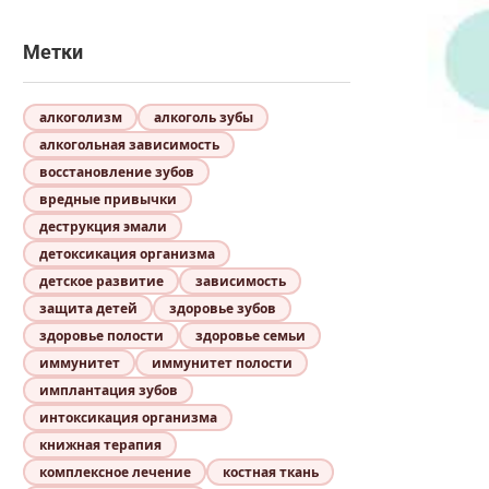
Метки
алкоголизм
алкоголь зубы
алкогольная зависимость
восстановление зубов
вредные привычки
деструкция эмали
детоксикация организма
детское развитие
зависимость
защита детей
здоровье зубов
здоровье полости
здоровье семьи
иммунитет
иммунитет полости
имплантация зубов
интоксикация организма
книжная терапия
комплексное лечение
костная ткань