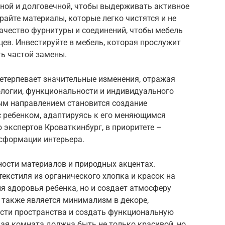
ной и долговечной, чтобы выдерживать активное
райте материалы, которые легко чистятся и не
качество фурнитуры и соединений, чтобы мебель
цев. Инвестируйте в мебель, которая прослужит
ть частой замены.
ретерпевает значительные изменения, отражая
ологии, функциональности и индивидуального
ым направлением становится создание
 с ребенком, адаптируясь к его меняющимся
 экспертов Кроваткинбург, в приоритете –
сформации интерьера.
ности материалов и природных акцентах.
текстиля из органического хлопка и красок на
ля здоровья ребенка, но и создает атмосферу
 также является минимализм в декоре,
сти пространства и создать функциональную
кая комната должна быть не только красивой, но