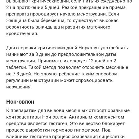
вызывают критические дни, если пить их ежедневно по
2 на протяжении 5 дней. Резкое прекращение приема
препарата провоцирует начало менструации. Если
женщина была беременна, то существует высокая
вероятность выкидыша и развития маточного
кровотечения.
Для отсрочки критических дней Норкалут употреблять
начинают за 8 дней до предположительной даты
менструации. Принимать их следует 12 дней по 2
таблетки. Такой метод позволяет отсрочить месячные
на 7-8 дней. Но злоупотребление таким способом
регуляции менструации может спровоцировать
нарушения.
Нон-овлон
К препаратам для вызова месячных относят оральные
контрацептивы Нон-овлон. Активным компонентом
средства является гестаген. Это вещество блокирует
процесс выработки гормонов гипофизом. Под
влиянием гестагена процесс созревания яйцеклетки