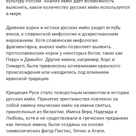
культуру России. Анализ имён даёт возможность
выяснить, какое количество русских имён используется
в мире.
Древние корни и истоки русских имён уходят вглубь
веков, к славянской мифологии и дохристианским
верованиям. Хотя славянская мифология
фрагментарна, анализ имён позволяет выявить
протославянские корни у некоторых богов, таких как
Перун и Дажьбог. Другие имена, например, Хорс и
Симаргл, были привнесены кочевниками иранского
происхождения или находились под влиянием
иранской традиции.
Крещение Руси стало поворотным моментом в истории
русских имён. Принятие христианства повлекло за
собой замену языческих имён на имена святых,
принесенные из Византии. Имена Вера, Надежда и
Любовь, хотя и не существовали в греческих преданиях
как личные имена, были созданы на основе
символических фигур Пистис, Элпис и Агапе,