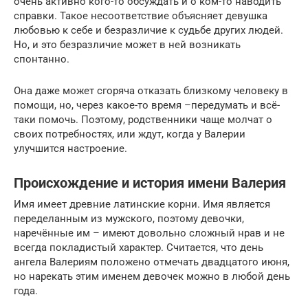
очень активно кого-то обсуждать и о ком-то наводить
справки. Такое несоответствие объясняет девушка
любовью к себе и безразличие к судьбе других людей.
Но, и это безразличие может в ней возникать
спонтанно.
Она даже может сгоряча отказать близкому человеку в
помощи, но, через какое-то время –передумать и всё-
таки помочь. Поэтому, родственники чаще молчат о
своих потребностях, или ждут, когда у Валерии
улучшится настроение.
Происхождение и история имени Валерия
Имя имеет древние латинские корни. Имя является
переделанным из мужского, поэтому девочки,
наречённые им – имеют довольно сложный нрав и не
всегда покладистый характер. Считается, что день
ангела Валериям положено отмечать двадцатого июня,
но нарекать этим именем девочек можно в любой день
года.