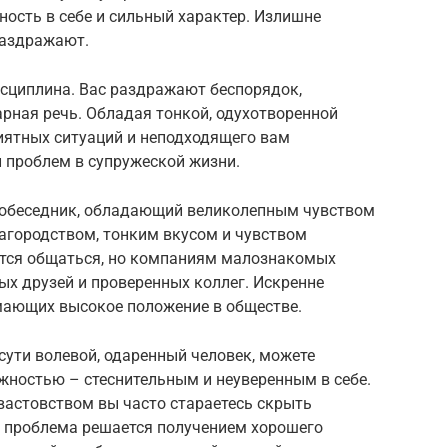
ность в себе и сильный характер. Излишне
раздражают.
исциплина. Вас раздражают беспорядок,
арная речь. Обладая тонкой, одухотворенной
риятных ситуаций и неподходящего вам
 проблем в супружеской жизни.
собеседник, обладающий великолепным чувством
городством, тонким вкусом и чувством
ится общаться, но компаниям малознакомых
х друзей и проверенных коллег. Искренне
мающих высокое положение в обществе.
сути волевой, одаренный человек, можете
жностью – стеснительным и неуверенным в себе.
вастовством вы часто стараетесь скрыть
 проблема решается получением хорошего