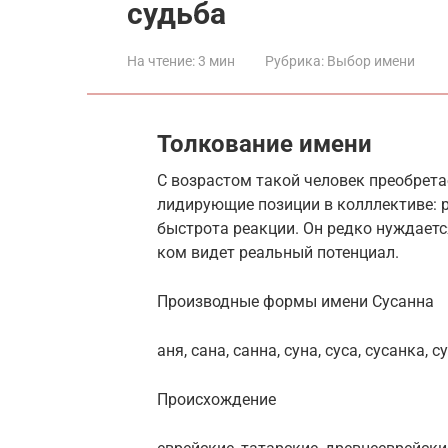
судьба
На чтение:
3 мин
Рубрика:
Выбор имени
Толкование имени
С возрастом такой человек преобрет
лидирующие позиции в колллективе: р
быстрота реакции. Он редко нуждается
ком видет реальный потенциал.
Производные формы имени Сусанна
аня, сана, санна, суна, суса, сусанка, с
Проиcхождение