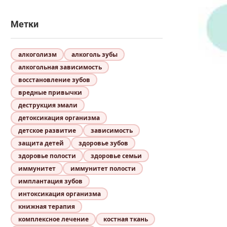
Метки
алкоголизм
алкоголь зубы
алкогольная зависимость
восстановление зубов
вредные привычки
деструкция эмали
детоксикация организма
детское развитие
зависимость
защита детей
здоровье зубов
здоровье полости
здоровье семьи
иммунитет
иммунитет полости
имплантация зубов
интоксикация организма
книжная терапия
комплексное лечение
костная ткань