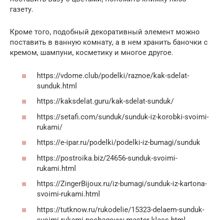
газету.
Кроме того, подобный декоративный элемент можно
поставить в ванную комнату, а в нем хранить баночки с
кремом, шампуни, косметику и многое другое.
https://vdome.club/podelki/raznoe/kak-sdelat-
sunduk.html
https://kaksdelat.guru/kak-sdelat-sunduk/
https://setafi.com/sunduk/sunduk-iz-korobki-svoimi-
rukami/
https://e-ipar.ru/podelki/podelki-iz-bumagi/sunduk
https://postroika.biz/24656-sunduk-svoimi-
rukami.html
https://ZingerBijoux.ru/iz-bumagi/sunduk-iz-kartona-
svoimi-rukami.html
https://tutknow.ru/rukodelie/15323-delaem-sunduk-
svoimi-rukami-poshagovyy-master-klass.html