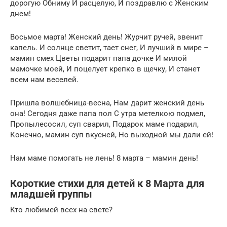
дорогую Обниму И расцелую, И поздравлю с Женским
днем!
Восьмое марта! Женский день! Журчит ручей, звенит
капель. И солнце светит, тает снег, И лучший в мире –
мамин смех Цветы подарит папа дочке И милой
мамочке моей, И поцелует крепко в щечку, И станет
всем нам веселей.
Пришла волшебница-весна, Нам дарит женский день
она! Сегодня даже папа пол С утра метелкою подмел,
Пропылесосил, суп сварил, Подарок маме подарил,
Конечно, мамин суп вкусней, Но выходной мы дали ей!
Нам маме помогать не лень! 8 марта – мамин день!
Короткие стихи для детей к 8 Марта для
младшей группы
Кто любимей всех на свете?