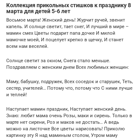
Коллекция прикольных стишков к празднику 8
марта для детей 5-6 лет
Восьмое марта! Женский день! Журчит ручей, звенит
капель. И солнце светит, тает снег, И лучший в мире –
мамин смех Цветы подарит папа дочке И милой
мамочке моей, И поцелует крепко в щечку, И станет
всем нам веселей.
Солнце светит за окном, Снега стало меньше.
Поздравляем с женским днем Всех любимых женщин:
Маму, бабушку, подружек, Всех соседок и старушек, Теть,
сестер, учителей… Потому что, потому что С ними лучше
и теплей!
Наступает мамин праздник, Наступает женский день.
Знаю: любит мама очень Розы, маки и сирень. Только в
марте нет сирени, Роз и маков не достать… А ведь
можно на листочке Все цветы нарисовать! Приколю
картинку эту Я над маминым столом, Утром маму