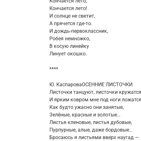
Кончается лето,
Кончается лето!
И солнце не светит,
А прячется где-то.
И дождь-первоклассник,
Робея немножко,
В косую линейку
Линует окошко.
****
Ю. КаспароваОСЕННИЕ ЛИСТОЧКИ
Листочки танцуют, листочки кружатс
И ярким ковром мне под ноги ложатся
Как будто ужасно они занятые,
Зелёные, красные и золотые…
Листья кленовые, листья дубовые,
Пурпурные, алые, даже бордовые…
Бросаюсь я листьями вверх наугад —