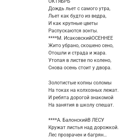
ОКТЯБРЬ
Дождь льет с самого утра,
Льет как будто из ведра,
И как крупные цветы
Распускаются зонты.
****М. ИсаковскийОСЕННЕЕ
Жито убрано, скошено сено,
Отошли и страда и жара.
Утопая в листве по колено,
Снова осень стоит у двора.
Золотистые копны соломы
На токах на колхозных лежат.
И ребята дорогой знакомой
На занятия в школу спешат.
****А. БалонскийВ ЛЕСУ
Кружат листья над дорожкой.
Лес прозрачен и багрян…