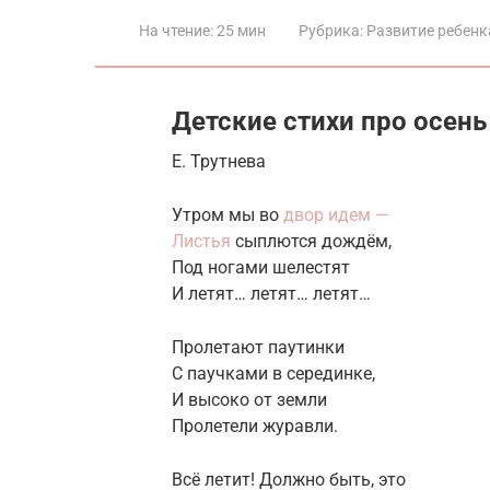
На чтение:
25 мин
Рубрика:
Развитие ребенк
Детские стихи про осень
Е. Трутнева
Утром мы во
двор идем —
Листья
сыплются дождём,
Под ногами шелестят
И летят… летят… летят…
Пролетают паутинки
С паучками в серединке,
И высоко от земли
Пролетели журавли.
Всё летит! Должно быть, это