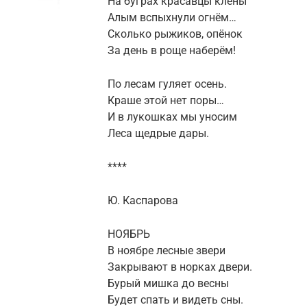
На буграх красавцы клёны
Алым вспыхнули огнём…
Сколько рыжиков, опёнок
За день в роще наберём!
По лесам гуляет осень.
Краше этой нет поры…
И в лукошках мы уносим
Леса щедрые дары.
****
Ю. Каспарова
НОЯБРЬ
В ноябре лесные звери
Закрывают в норках двери.
Бурый мишка до весны
Будет спать и видеть сны.