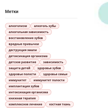
Метки
алкоголизм
алкоголь зубы
алкогольная зависимость
восстановление зубов
вредные привычки
деструкция эмали
детоксикация организма
детское развитие
зависимость
защита детей
здоровье зубов
здоровье полости
здоровье семьи
иммунитет
иммунитет полости
имплантация зубов
интоксикация организма
книжная терапия
комплексное лечение
костная ткань