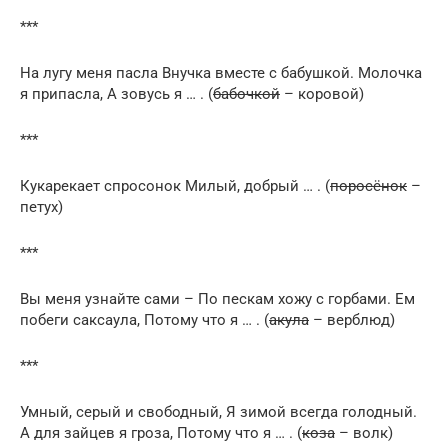
***
На лугу меня пасла Внучка вместе с бабушкой. Молочка
я припасла, А зовусь я … . (
бабочкой
– коровой)
***
Кукарекает спросонок Милый, добрый … . (
поросёнок
–
петух)
***
Вы меня узнайте сами – По пескам хожу с горбами. Ем
побеги саксаула, Потому что я … . (
акула
– верблюд)
***
Умный, серый и свободный, Я зимой всегда голодный.
А для зайцев я гроза, Потому что я … . (
коза
– волк)