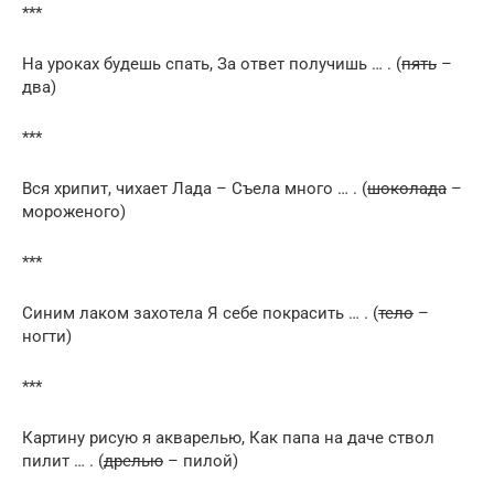
***
На уроках будешь спать, За ответ получишь … . (
пять
–
два)
***
Вся хрипит, чихает Лада – Съела много … . (
шоколада
–
мороженого)
***
Синим лаком захотела Я себе покрасить … . (
тело
–
ногти)
***
Картину рисую я акварелью, Как папа на даче ствол
пилит … . (
дрелью
– пилой)