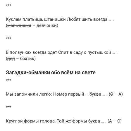
***
Куклам платьица, штанишки Любят шить всегда … .
(
мальчишки
– девчонки)
***
В ползунках всегда одет Спит в саду с пустышкой … .
(
дед
– братик)
Загадки-обманки обо всём на свете
***
Мы запомнили легко: Номер первый – буква … . (
О
– А)
***
Круглой формы голова, Той же формы буква … . (
А
– О)