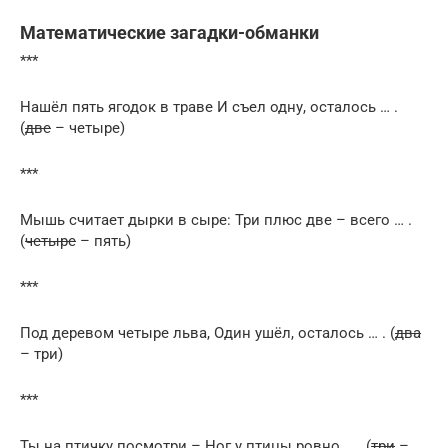
Математические загадки-обманки
***
Нашёл пять ягодок в траве И съел одну, осталось … .
(
две
– четыре)
***
Мышь считает дырки в сыре: Три плюс две – всего … .
(
четыре
– пять)
***
Под деревом четыре льва, Один ушёл, осталось … . (
два
– три)
***
Ты на птичку посмотри – Ног у птицы ровно … . (
три
–