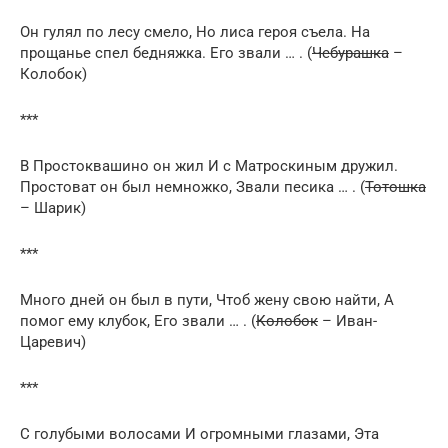
Он гулял по лесу смело, Но лиса героя съела. На
прощанье спел бедняжка. Его звали … . (
Чебурашка
–
Колобок)
***
В Простоквашино он жил И с Матроскиным дружил.
Простоват он был немножко, Звали песика … . (
Тотошка
– Шарик)
***
Много дней он был в пути, Чтоб жену свою найти, А
помог ему клубок, Его звали … . (
Колобок
– Иван-
Царевич)
***
С голубыми волосами И огромными глазами, Эта