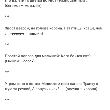
Кто взлетит с цветка вот-вот? Разноцветный … .
(
бегемот
– мотылёк)
***
Хвост веером, на голове корона. Нет птицы краше, чем
… . (
ворона
– павлин)
***
Простой вопрос для малышей: Кого боится кот? … .
(
мышей
– собак)
***
Утром рано я встаю, Молочком всех напою, Травку я
жую за речкой, А зовусь я как? … . (
овечка
– корова)
***