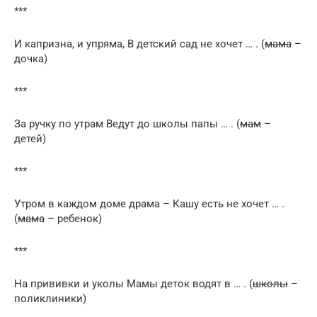
***
И капризна, и упряма, В детский сад не хочет … . (
мама
–
дочка)
***
За ручку по утрам Ведут до школы папы … . (
мам
–
детей)
***
Утром в каждом доме драма – Кашу есть не хочет … .
(
мама
– ребенок)
***
На прививки и уколы Мамы деток водят в … . (
школы
–
поликлиники)