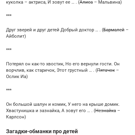
куколка – актриса, И зовут ее … . (
Алиса
– Мальвина)
***
Друг зверей и друг детей Добрый доктор … . (
Бармалей
–
Айболит)
***
Потерял он как-то хвостик, Но его вернули гости. Он
ворчлив, как старичок, Этот грустный … . (
Пятачок
–
Ослик Иа)
***
Он большой шалун и комик, У него на крыше домик.
Хвастунишка и зазнайка, А зовут его … . (
Незнайка
–
Карлсон)
Загадки-обманки про детей