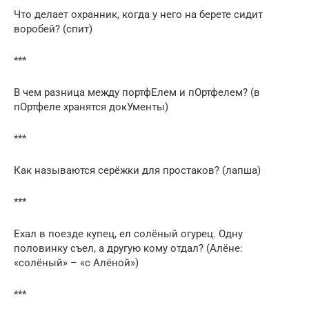
Что делает охранник, когда у него на берете сидит
воробей? (спит)
***
В чем разница между портфЕлем и пОртфелем? (в
пОртфеле хранятся докУменты)
***
Как называются серёжки для простаков? (лапша)
***
Ехал в поезде купец, ел солёный огурец. Одну
половинку съел, а другую кому отдал? (Алёне:
«солёный» – «с Алёной»)
***