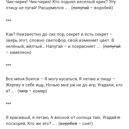
Чик-чирик! Чик-чирик! Кто поднял веселый крик? Эту
птицу не пугай! Расшумелся … . (
попугай
– воробей)
***
Как? Неизвестно до сих пор, секрет и есть секрет –
зверь этот, словно светофор, свой изменяет цвет. В
зелёный, жёлтый… Напугай – и покраснеет … . (
попугай
– хамелеон)
***
Все меня боятся – Я могу кусаться, Я летаю и пищу –
Жертву я себе ищу, Ночью мне уж не до игр, Угадали, кто
я? … . (
тигр
– комар)
***
Я красивый, я летаю, А весной от солнца таю. Угадайте
поскорей, Кто же это? … . (
воробей
– снег)