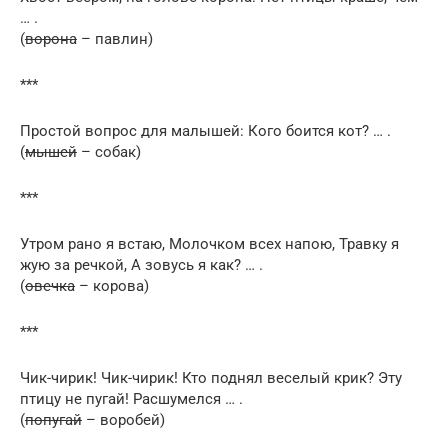
… .
(
ворона
– павлин)
***
Простой вопрос для малышей: Кого боится кот? … .
(
мышей
– собак)
***
Утром рано я встаю, Молочком всех напою, Травку я
жую за речкой, А зовусь я как? … .
(
овечка
– корова)
***
Чик-чирик! Чик-чирик! Кто поднял веселый крик? Эту
птицу не пугай! Расшумелся … .
(
попугай
– воробей)