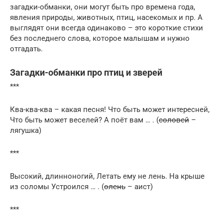
загадки-обманки, они могут быть про времена года,
явления природы, животных, птиц, насекомых и пр. А
выглядят они всегда одинаково – это короткие стихи
без последнего слова, которое малышам и нужно
отгадать.
Загадки-обманки про птиц и зверей
***
Ква-ква-ква – какая песня! Что быть может интересней,
Что быть может веселей? А поёт вам … . (
соловей
–
лягушка)
***
Высокий, длинноногий, Летать ему не лень. На крыше
из соломы Устроился … . (
олень
– аист)
***