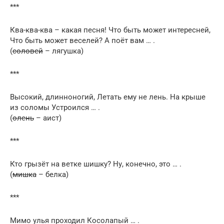
***
Ква-ква-ква – какая песня! Что быть может интересней,
Что быть может веселей? А поёт вам … .
(
соловей
– лягушка)
***
Высокий, длинноногий, Летать ему не лень. На крыше
из соломы Устроился … .
(
олень
– аист)
***
Кто грызёт на ветке шишку? Ну, конечно, это … .
(
мишка
– белка)
***
Мимо улья проходил Косолапый … .