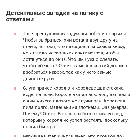
Детективные загадки на логику с
ответами
Трое преступников задумали побег из тюрьмы.
Чтобы выбраться, они встали друг другу на
плечи, но тому, кто находился на самом верху,
не хватило нескольких сантиметров, чтобы
дотянуться до окна. Что им нужно сделать,
чтобы сбежать? Ответ: самый высокий должен
взобраться наверх, так как у него самые
длинные руки
Слуга принес королю и королеве два стакана
воды на ночь. Король выпил всю воду залпом и
с ним ничего плохого не случилось. Королева
пила долго, маленькими глотками. Она умерла.
Почему? Ответ: В стаканах был отравлен лед,
который у короля не успел растаять, поскольку
он пил быстро
Мужчина читал книгу и умер. Что произошло?