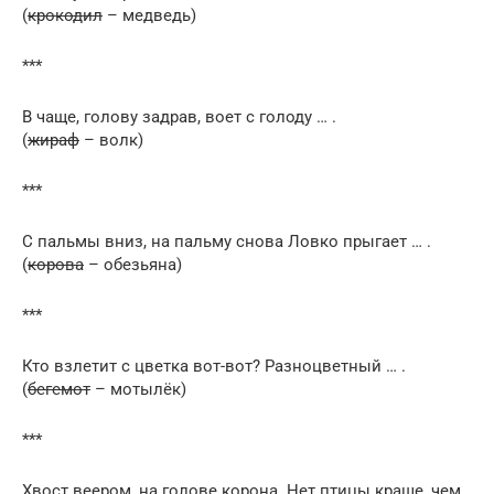
(
крокодил
– медведь)
***
В чаще, голову задрав, воет с голоду … .
(
жираф
– волк)
***
С пальмы вниз, на пальму снова Ловко прыгает … .
(
корова
– обезьяна)
***
Кто взлетит с цветка вот-вот? Разноцветный … .
(
бегемот
– мотылёк)
***
Хвост веером, на голове корона. Нет птицы краше, чем