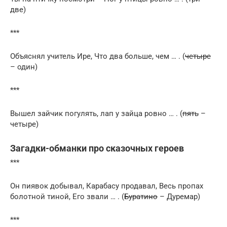
две)
***
Объяснял учитель Ире, Что два больше, чем … . (
четыре
– один)
***
Вышел зайчик погулять, лап у зайца ровно … . (
пять
–
четыре)
Загадки-обманки про сказочных героев
***
Он пиявок добывал, Карабасу продавал, Весь пропах
болотной тиной, Его звали … . (
Буратино
– Дуремар)
***