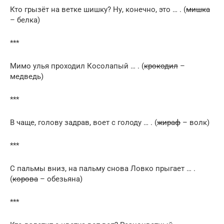
Кто грызёт на ветке шишку? Ну, конечно, это … . (
мишка
– белка)
***
Мимо улья проходил Косолапый … . (
крокодил
–
медведь)
***
В чаще, голову задрав, воет с голоду … . (
жираф
– волк)
***
С пальмы вниз, на пальму снова Ловко прыгает … .
(
корова
– обезьяна)
***