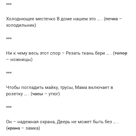
***
Холоднющее местечко В доме нашем это … . (
печка
–
холодильник)
***
Ни к чему весь этот спор – Резать ткань бери … . (
топор
– ножницы)
***
Чтобы погладить майку, трусы, Мама включает в
розетку … . (
часы
– утюг)
***
Он – надежная охрана, Дверь не может быть без … .
(
крана
– замка)