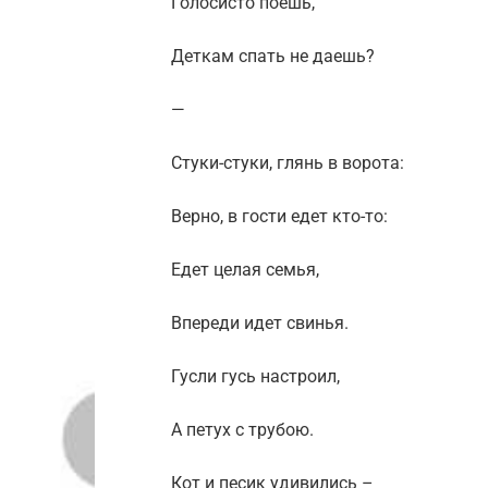
Голосисто поешь,
Деткам спать не даешь?
—
Стуки-стуки, глянь в ворота:
Верно, в гости едет кто-то:
Едет целая семья,
Впереди идет свинья.
Гусли гусь настроил,
А петух с трубою.
Кот и песик удивились –