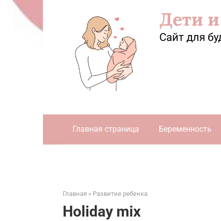
Перейти
Дети и
к
контенту
Сайт для бу
Главная страница
Беременность
Главная
»
Развитие ребенка
Holiday mix