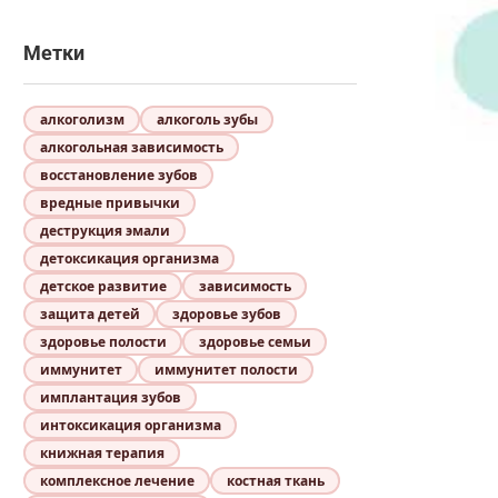
Метки
алкоголизм
алкоголь зубы
алкогольная зависимость
восстановление зубов
вредные привычки
деструкция эмали
детоксикация организма
детское развитие
зависимость
защита детей
здоровье зубов
здоровье полости
здоровье семьи
иммунитет
иммунитет полости
имплантация зубов
интоксикация организма
книжная терапия
комплексное лечение
костная ткань