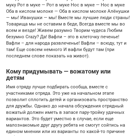
муку Рот в муке — Рот в муке Нос в муке — Нос в муке
Оба в кислом молоке — Оба в кислом молоке Алёнушки
— мы! Иванушки — мы! Вместе мы лучшие люди страны!
Товарища мы не оставим в беде, Всегда вместе мы во
всем и везде! Живем разумно Творим чудеса Любим
безумно Crazy? Да! Вафли – это в клеточку печенье!
Вафли – для народа развлеченье! Вафли – всюду, тут и
там! Еще совсем немного И вафли будут там (при
последнем слове показать на живот).
Кому придумывать — вожатому или
детям
Имя отряду лучше подбирать сообща, вместе с
участниками отряда. Это уже на начальном этапе
позволит сплотить детей и организовать пространство
для дружбы. Однако до начала обсуждения отрядный
вожатый должен иметь в запасе пару-тройку удачных
вариантов. Это будет уместно в случае, если еще
малознакомые друг другу ребята не смогут сойтись на
едином мнении или их варианты по какой-то причине