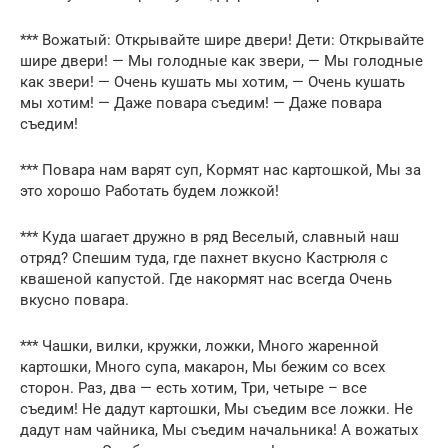
*** Вожатый: Открывайте шире двери! Дети: Открывайте
шире двери! — Мы голодные как звери, — Мы голодные
как звери! — Очень кушать мы хотим, — Очень кушать
мы хотим! — Даже повара съедим! — Даже повара
съедим!
*** Повара нам варят суп, Кормят нас картошкой, Мы за
это хорошо Работать будем ложкой!
*** Куда шагает дружно в ряд Веселый, славный наш
отряд? Спешим туда, где пахнет вкусно Кастрюля с
квашеной капустой. Где накормят нас всегда Очень
вкусно повара.
*** Чашки, вилки, кружки, ложки, Много жаренной
картошки, Много супа, макарон, Мы бежим со всех
сторон. Раз, два — есть хотим, Три, четыре – все
съедим! Не дадут картошки, Мы съедим все ложки. Не
дадут нам чайника, Мы съедим начальника! А вожатых