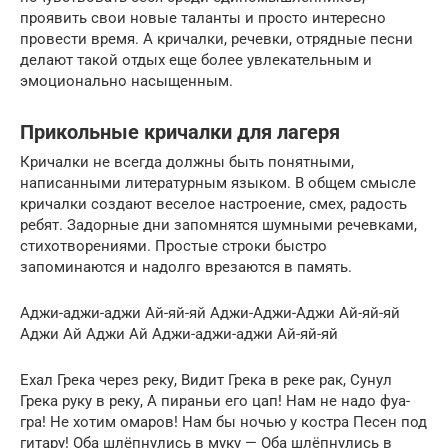
проявить свои новые таланты и просто интересно
провести время. А кричалки, речевки, отрядные песни
делают такой отдых еще более увлекательным и
эмоционально насыщенным.
Прикольные кричалки для лагеря
Кричалки не всегда должны быть понятными,
написанными литературным языком. В общем смысле
кричалки создают веселое настроение, смех, радость
ребят. Задорные дни запомнятся шумными речевками,
стихотворениями. Простые строки быстро
запоминаются и надолго врезаются в память.
Аджи-аджи-аджи Ай-яй-яй Аджи-Аджи-Аджи Ай-яй-яй
Аджи Ай Аджи Ай Аджи-аджи-аджи Ай-яй-яй
Ехал Грека через реку, Видит Грека в реке рак, Сунул
Грека руку в реку, А пираньи его цап! Нам не надо фуа-
гра! Не хотим омаров! Нам бы ночью у костра Песен под
гитару! Оба шлёпнулись в муку — Оба шлёпнулись в