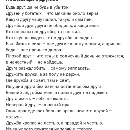
Будь друг, да не будь в убыток.
Друзей у богатых – что мякины около зерна.
Какую другу чашу налил, такую и сам пей.
Дружбой друг друга не обидишь, а защитишь.
Кто не испытал дружбы, тот не жил.
Кто скуп да жаден, тот в дружбе не ладен.
Был Филя в силе – все другие к нему валили, а пришла
беда – все прочь со двора.
Плохой друг – что тень: в солнечный день не отвяжется,
в ненастный – не найдешь.
Друга разжалобить – самому заплакать.
Дружить дружи, а за полу не держи.
Где дружба и совет, там и свет.
Ищущий друга без изъяна останется без друга.
Вешний лёд обманчив, а новый друг не надёжен.
Друга иметь – себя не жалеть.
Неверный друг – опасный враг.
Один враг сделает больше вреда, чем сто друзей –
пользы.
Дружба крепка не лестью, а правдой и честью.
Из-за нового приятеля не теряй и старого.