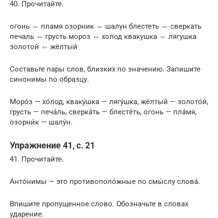
40. Прочитайте.
огонь ⇔ пламя озорник ⇔ шалун блестеть ⇔ сверкать
печаль ⇔ грусть мороз ⇔ холод квакушка ⇔ лягушка
золотой ⇔ жёлтый
Составьте пары слов, близких по значению. Запишите
синонимы по образцу.
Морóз — хóлод, квакýшка — лягýшка, жёлтый — золотóй,
грусть — печáль, сверкáть — блестéть, огонь — плáмя,
озорни́к — шалýн.
Упражнение 41, с. 21
41. Прочитайте.
Антóнимы — это противополóжные по смы́слу словá.
Впишите пропущенное слово. Обозначьте в словах
ударение.