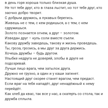
в день горя хороша только близкая душа.
Не тот тебе друг, кто в глаза льстит, но тот тебе друг, кто
заочно добро творит.
С добрым дружись, а лукавых берегись.
Живешь не с тем, с кем родишься, а с тем, с кем
сдружишься.
Золото познается огнем, а друг – золотом.
Изведан друг – куль соли вместе съели.
Какову дружбу заведешь, такову и жизнь проведешь.
Ты, гроза, грозись, а мы друг за друга держись.
Хочешь дружбы – будь другом.
Улыбке недруга не доверяй, злобы в друге не
подозревай.
Лучше лицо врага, чем затылок друга.
Дружно не грузно, а один и у каши загинет.
Настоящий друг скорее станет врагом, чем предаст.
Если враг на тебя нападёт, друг ненадёжный к нему
перейдёт.
Как хлеб да квас, так все у нас, а скатерть со стола, так и
дружба сплыла.