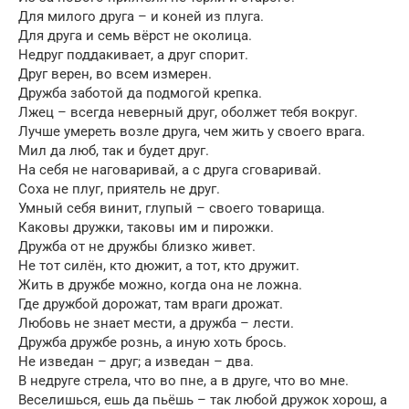
Для милого друга – и коней из плуга.
Для друга и семь вёрст не околица.
Недруг поддакивает, а друг спорит.
Друг верен, во всем измерен.
Дружба заботой да подмогой крепка.
Лжец – всегда неверный друг, оболжет тебя вокруг.
Лучше умереть возле друга, чем жить у своего врага.
Мил да люб, так и будет друг.
На себя не наговаривай, а с друга сговаривай.
Соха не плуг, приятель не друг.
Умный себя винит, глупый – своего товарища.
Каковы дружки, таковы им и пирожки.
Дружба от не дружбы близко живет.
Не тот силён, кто дюжит, а тот, кто дружит.
Жить в дружбе можно, когда она не ложна.
Где дружбой дорожат, там враги дрожат.
Любовь не знает мести, а дружба – лести.
Дружба дружбе рознь, а иную хоть брось.
Не изведан – друг; а изведан – два.
В недруге стрела, что во пне, а в друге, что во мне.
Веселишься, ешь да пьёшь – так любой дружок хорош, а