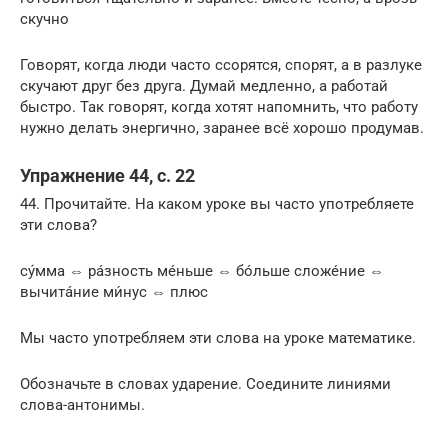
скучно
Говорят, когда люди часто ссорятся, спорят, а в разлуке
скучают друг без друга. Думай медленно, а работай
быстро. Так говорят, когда хотят напомнить, что работу
нужно делать энергично, заранее всё хорошо продумав.
Упражнение 44, с. 22
44. Прочитайте. На каком уроке вы часто употребляете
эти слова?
сýмма ⇔ рáзность мéньше ⇔ бóльше сложéние ⇔
вычитáние ми́нус ⇔ плюс
Мы часто употребляем эти слова на уроке математике.
Обозначьте в словах ударение. Соедините линиями
слова-антонимы.