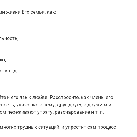
и жизни Его семьи, как:
льность;
ию;
 и т. д.
е и его язык любви. Расспросите, как члены его
ость, уважение к нему, друг другу, к друзьям и
зом переживают утрату, разочарование и т. п.
ногих трудных ситуаций, и упростит сам процесс