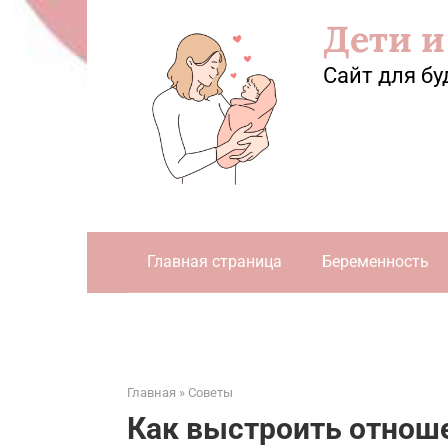
Перейти
Дети и
к
контенту
Сайт для бу
Главная страница
Беременность
Главная
»
Советы
Как выстроить отнош