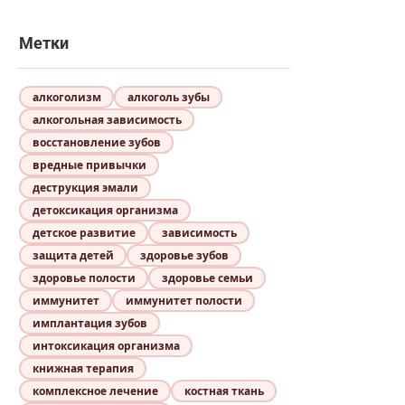
Метки
алкоголизм
алкоголь зубы
алкогольная зависимость
восстановление зубов
вредные привычки
деструкция эмали
детоксикация организма
детское развитие
зависимость
защита детей
здоровье зубов
здоровье полости
здоровье семьи
иммунитет
иммунитет полости
имплантация зубов
интоксикация организма
книжная терапия
комплексное лечение
костная ткань