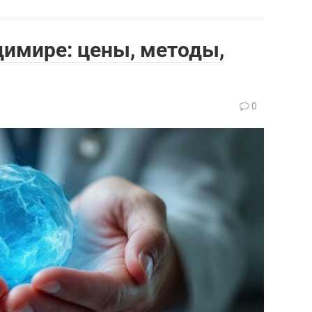
димире: цены, методы,
0