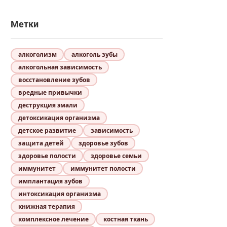
Метки
алкоголизм
алкоголь зубы
алкогольная зависимость
восстановление зубов
вредные привычки
деструкция эмали
детоксикация организма
детское развитие
зависимость
защита детей
здоровье зубов
здоровье полости
здоровье семьи
иммунитет
иммунитет полости
имплантация зубов
интоксикация организма
книжная терапия
комплексное лечение
костная ткань