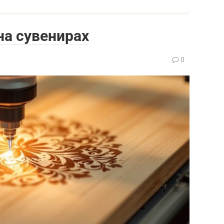
на сувенирах
0