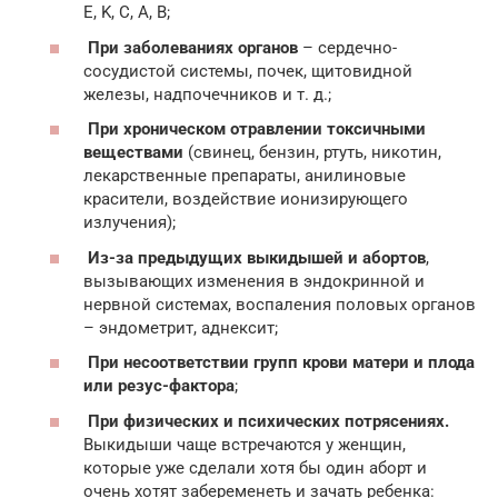
E, K, C, A, B;
При заболеваниях органов
– сердечно-
сосудистой системы, почек, щитовидной
железы, надпочечников и т. д.;
При хроническом отравлении токсичными
веществами
(свинец, бензин, ртуть, никотин,
лекарственные препараты, анилиновые
красители, воздействие ионизирующего
излучения);
Из-за предыдущих выкидышей и абортов
,
вызывающих изменения в эндокринной и
нервной системах, воспаления половых органов
– эндометрит, аднексит;
При несоответствии групп крови матери и плода
или резус-фактора
;
При физических и
психических потрясения
х.
Выкидыши чаще встречаются у женщин,
которые уже сделали хотя бы один аборт и
очень хотят забеременеть и зачать ребенка: