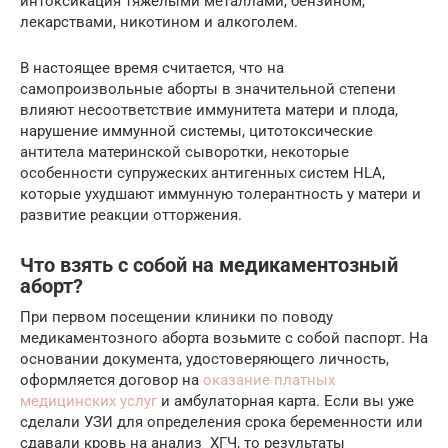
интоксикация тяжелыми металлами, бензином,
лекарствами, никотином и алкоголем.
В настоящее время считается, что на
самопроизвольные аборты в значительной степени
влияют несоответствие иммунитета матери и плода,
нарушение иммунной системы, цитотоксические
антитела материнской сыворотки, некоторые
особенности супружеских антигенных систем HLA,
которые ухудшают иммунную толерантность у матери и
развитие реакции отторжения.
Что взять с собой на медикаментозный
аборт?
При первом посещении клиники по поводу
медикаментозного аборта возьмите с собой паспорт. На
основании документа, удостоверяющего личность,
оформляется договор на
оказание платных
медицинских услуг
и амбулаторная карта. Если вы уже
сделали УЗИ для определения срока беременности или
сдавали кровь на анализ ХГЧ, то результаты