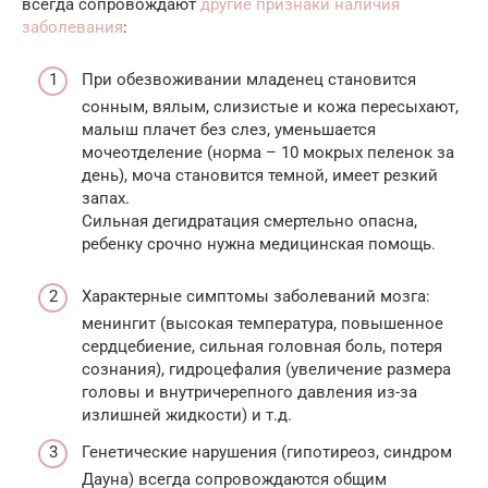
всегда сопровождают
другие признаки наличия
заболевания
:
При обезвоживании младенец становится
сонным, вялым, слизистые и кожа пересыхают,
малыш плачет без слез, уменьшается
мочеотделение (норма – 10 мокрых пеленок за
день), моча становится темной, имеет резкий
запах.
Сильная дегидратация смертельно опасна,
ребенку срочно нужна медицинская помощь.
Характерные симптомы заболеваний мозга:
менингит (высокая температура, повышенное
сердцебиение, сильная головная боль, потеря
сознания), гидроцефалия (увеличение размера
головы и внутричерепного давления из-за
излишней жидкости) и т.д.
Генетические нарушения (гипотиреоз, синдром
Дауна) всегда сопровождаются общим