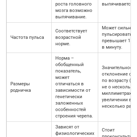
роста головного
выпячивается н
мозга возможно
выпячивание.
Может сильно
Соответствует
пульсировать, ч
Частота пульса
возрастной
превышает 130 
норме.
в минуту.
Норма –
обобщенный
Значительное
показатель,
отклонение от
может
по возрасту (ре
Размеры
отличаться в
не о нескольки
родничка
зависимости от
миллиметрах, а
генетически
увеличении в
заложенных
несколько раз).
особенностей
строения черепа.
Зависят от
Стоит
физиологических
проконсультиро