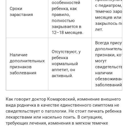
особенностей
с педиатром, е
Сроки
ребенка, как
темечко заросл
зарастания
правило,
месяцев или не
полностью
закрылось посл
закрывается в
лет.
12–18 месяцев.
Всегда присутс
дополнительны
Отсутствуют, у
Наличие
признаки, кото
ребенка
дополнительных
могут
нормальный
признаков
свидетельствов
аппетит, он
заболевания
наличии
активный.
обезвоживания
заболеваний мо
Как говорит доктор Комаровский, изменение внешнего
вида родничка в качестве единственного симптома не
свидетельствует о патологии. Не стоит пичкать ребенка
лекарствами или насильно поить. В ситуациях,
требующих лечения, изменения в мягком темечке