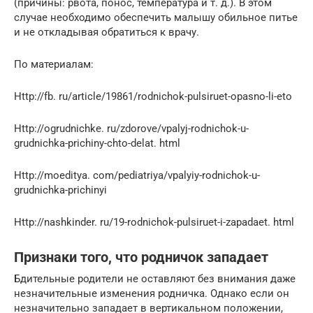
(причины: рвота, понос, температура и т. д.). В этом
случае необходимо обеспечить малышу обильное питье
и не откладывая обратиться к врачу.
По материалам:
Http://fb. ru/article/19861/rodnichok-pulsiruet-opasno-li-eto
Http://ogrudnichke. ru/zdorove/vpalyj-rodnichok-u-
grudnichka-prichiny-chto-delat. html
Http://moeditya. com/pediatriya/vpalyiy-rodnichok-u-
grudnichka-prichinyi
Http://nashkinder. ru/19-rodnichok-pulsiruet-i-zapadaet. html
Признаки того, что родничок западает
Бдительные родители не оставляют без внимания даже
незначительные изменения родничка. Однако если он
незначительно западает в вертикальном положении,