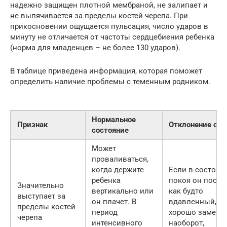
надежно защищен плотной мембраной, не залипает и
не выпячивается за пределы костей черепа. При
прикосновении ощущается пульсация, число ударов в
минуту не отличается от частоты сердцебиения ребенка
(норма для младенцев – не более 130 ударов).
В таблице приведена информация, которая поможет
определить наличие проблемы с теменным родником.
Нормальное
Признак
Отклонение от 
состояние
Может
проваливаться,
когда держите
Если в состоян
ребенка
покоя он посто
Значительно
вертикально или
как будто
выступает за
он плачет. В
вдавленный, я
пределы костей
период
хорошо заметна
черепа
интенсивного
наоборот,