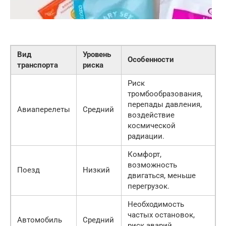
Вид
Уровень
Особенности
транспорта
риска
Риск
тромбообразования,
перепады давления,
Авиаперелеты
Средний
воздействие
космической
радиации.
Комфорт,
возможность
Поезд
Низкий
двигаться, меньше
перегрузок.
Необходимость
частых остановок,
Автомобиль
Средний
риск аварий,