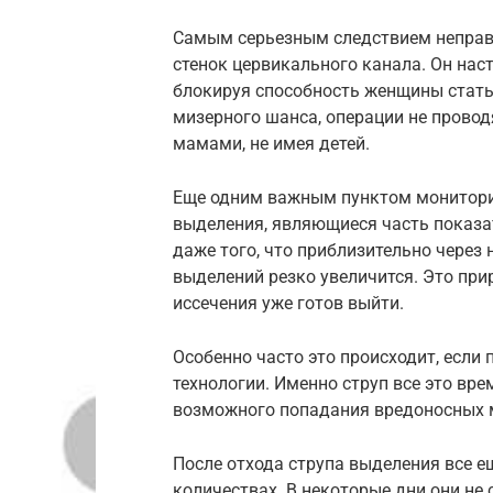
Самым серьезным следствием неправ
стенок цервикального канала. Он нас
блокируя способность женщины стать 
мизерного шанса, операции не провод
мамами, не имея детей.
Еще одним важным пунктом монитори
выделения, являющиеся часть показат
даже того, что приблизительно через
выделений резко увеличится. Это прир
иссечения уже готов выйти.
Особенно часто это происходит, если
технологии. Именно струп все это вр
возможного попадания вредоносных 
После отхода струпа выделения все е
количествах. В некоторые дни они не 