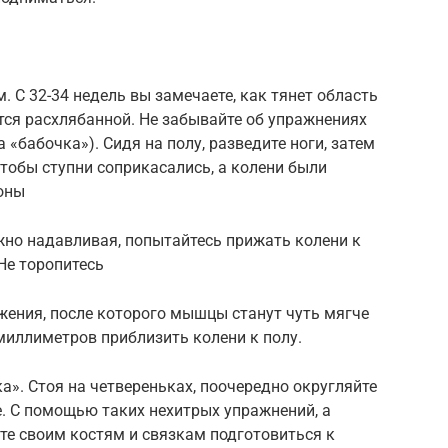
м. С 32-34 недель вы замечаете, как тянет область
ится расхлябанной. Не забывайте об упражнениях
 «бабочка»). Сидя на полу, разведите ноги, затем
 чтобы ступни соприкасались, а колени были
оны
жно надавливая, попытайтесь прижать колени к
Не торопитесь
жения, после которого мышцы станут чуть мягче
 миллиметров приблизить колени к полу.
а». Стоя на четвереньках, поочередно округляйте
е. С помощью таких нехитрых упражнений, а
те своим костям и связкам подготовиться к