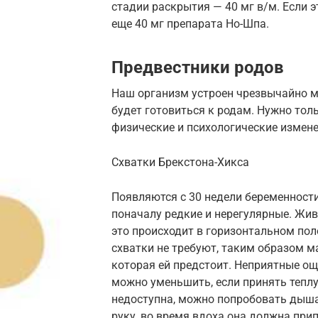
стадии раскрытия — 40 мг в/м. Если э
еще 40 мг препарата Но-Шпа.
Предвестники родов
Наш организм устроен чрезвычайно му
будет готовиться к родам. Нужно тол
физические и психологические измене
Схватки Брекстона-Хикса
Появляются с 30 недели беременност
поначалу редкие и нерегулярные. Живо
это происходит в горизонтальном пол
схватки не требуют, таким образом ма
которая ей предстоит. Неприятные о
можно уменьшить, если принять теплу
недоступна, можно попробовать дыша
руку, во время вдоха она должна при