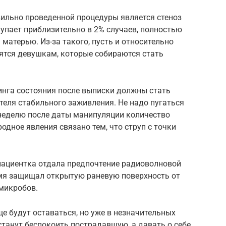
ильно проведенной процедуры является стеноз
тупает приблизительно в 2% случаев, полностью
матерью. Из-за такого, пусть и относительно
ятся девушкам, которые собираются стать
нга состояния после выписки должны стать
еля стабильного заживления. Не надо пугаться
 неделю после даты манипуляции количество
одное явления связано тем, что струп с точки
 пациентка отдала предпочтение радиоволновой
емя защищал открытую раневую поверхность от
микробов.
ще будут оставаться, но уже в незначительных
станут беспокоить пострадавшую, а давать о себе