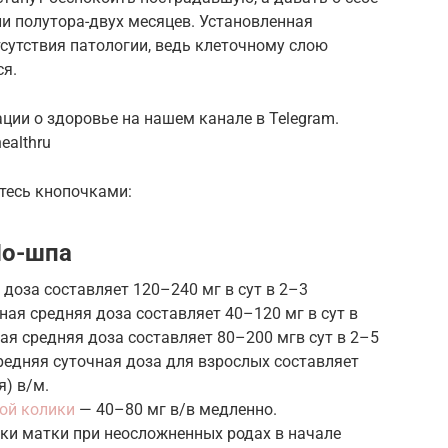
и полутора-двух месяцев. Установленная
тсутствия патологии, ведь клеточному слою
ся.
ии о здоровье на нашем канале в Telegram.
ealthru
тесь кнопочками:
Но-шпа
 доза составляет 120–240 мг в сут в 2–3
ная средняя доза составляет 40–120 мг в сут в
ая средняя доза составляет 80–200 мгв сут в 2–5
редняя суточная доза для взрослых составляет
я) в/м.
ной колики
— 40–80 мг в/в медленно.
и матки при неосложненных родах в начале