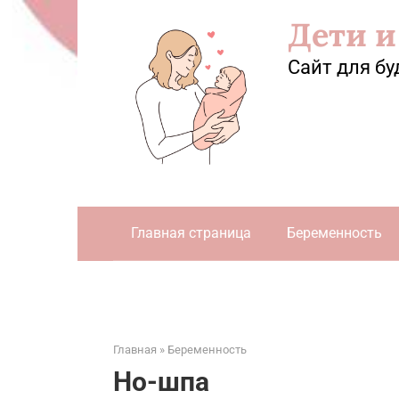
Перейти
Дети и
к
контенту
Сайт для бу
Главная страница
Беременность
Главная
»
Беременность
Но-шпа