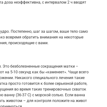
та доза неэффективна, с интервалом 2 ч вводят
дро. Постепенно, шаг за шагом, ваше тело само
ько вовремя обратить внимания на некоторые
ния, происходящие с вами.
и. Это безболезненные сокращения матки –
т на 5-10 секунд как бы «каменеет». Чаще всего
ожении. Никакого специального лечения такие
тка просто готовится к более серьезной работе,
щущения во время таких тренировочных схваток
ю ванну (36-37 С) с морской солью. Если ванна
ть животом – для контроля положите на живот
подниматься.