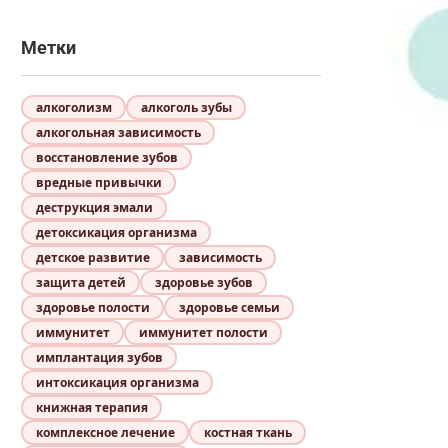
Метки
алкоголизм
алкоголь зубы
алкогольная зависимость
восстановление зубов
вредные привычки
деструкция эмали
детоксикация организма
детское развитие
зависимость
защита детей
здоровье зубов
здоровье полости
здоровье семьи
иммунитет
иммунитет полости
имплантация зубов
интоксикация организма
книжная терапия
комплексное лечение
костная ткань