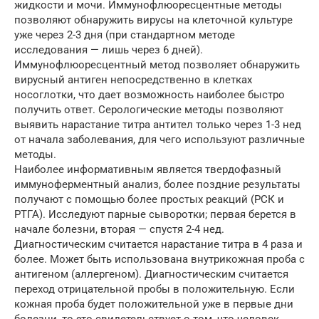
жидкости и мочи. Иммунофлюоресцентные методы
позволяют обнаружить вирусы на клеточной культуре
уже через 2-3 дня (при стандартном методе
исследования — лишь через 6 дней).
Иммунофлюоресцентный метод позволяет обнаружить
вирусный антиген непосредственно в клетках
носоглотки, что дает возможность наиболее быстро
получить ответ. Серологические методы позволяют
выявить нарастание титра антител только через 1-3 нед
от начала заболевания, для чего используют различные
методы.
Наиболее информативным является твердофазный
иммуноферментный анализ, более поздние результаты
получают с помощью более простых реакций (РСК и
РТГА). Исследуют парные сыворотки; первая берется в
начале болезни, вторая — спустя 2-4 нед.
Диагностическим считается нарастание титра в 4 раза и
более. Может быть использована внутрикожная проба с
антигеном (аллергеном). Диагностическим считается
переход отрицательной пробы в положительную. Если
кожная проба будет положительной уже в первые дни
болезни, то это свидетельствует о том, что человек