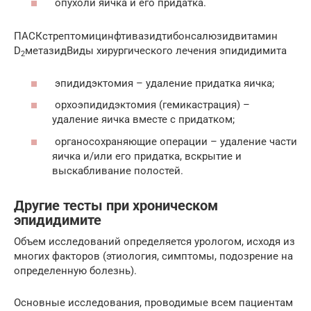
опухоли яичка и его придатка.
ПАСКстрептомицинфтивазидтибонсалюзидвитамин
D
метазидВиды хирургического лечения эпидидимита
2
эпидидэктомия – удаление придатка яичка;
орхоэпидидэктомия (гемикастрация) –
удаление яичка вместе с придатком;
органосохраняющие операции – удаление части
яичка и/или его придатка, вскрытие и
выскабливание полостей.
Другие тесты при хроническом
эпидидимите
Объем исследований определяется урологом, исходя из
многих факторов (этиология, симптомы, подозрение на
определенную болезнь).
Основные исследования, проводимые всем пациентам