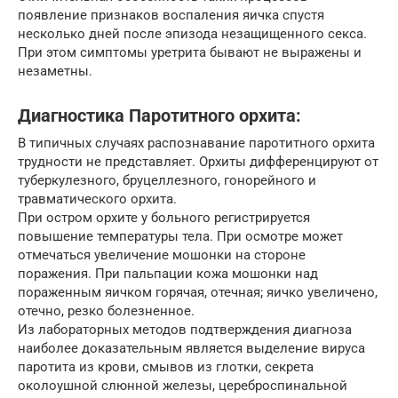
появление признаков воспаления яичка спустя
несколько дней после эпизода незащищенного секса.
При этом симптомы уретрита бывают не выражены и
незаметны.
Диагностика Паротитного орхита:
В типичных случаях распознавание паротитного орхита
трудности не представляет. Орхиты дифференцируют от
туберкулезного, бруцеллезного, гонорейного и
травматического орхита.
При остром орхите у больного регистрируется
повышение температуры тела. При осмотре может
отмечаться увеличение мошонки на стороне
поражения. При пальпации кожа мошонки над
пораженным яичком горячая, отечная; яичко увеличено,
отечно, резко болезненное.
Из лабораторных методов подтверждения диагноза
наиболее доказательным является выделение вируса
паротита из крови, смывов из глотки, секрета
околоушной слюнной железы, цереброспинальной