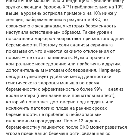
избыточной массой тела и тенденцию к увеличению у
хрупких женщин. Уровень ХГЧ приблизительно на 10%
выше, а уровень эстриола примерно на 10% ниже у
женщин, забеременевших в результате ЭКО, по
сравнению с женщинами, у которых беременность
наступила естественным образом. Также уровни
показателей маркеров возрастают при многоплодной
беременности. Поэтому если анализы скрининга
показывают, что имеются какие-то отклонения от
нормы — не стоит паниковать. Нужно провести
контрольное исследование или прибегнуть к другим,
дополнительным методам обследования. Например,
сегодня существует удобный метод диагностики
генетического здоровья малыша во время
беременности с эффективностью более 99% — анализ
крови матери (неинвазивный пренатальный тест),
который позволяет достоверно подтвердить или
исключить патологию плода на ранних сроках
беременности, не прибегая к небезопасным
инвазивным процедурам. После 12 недель
беременности у пациенток после ЭКО может развиться
угроза прерывания беременности, связанная со