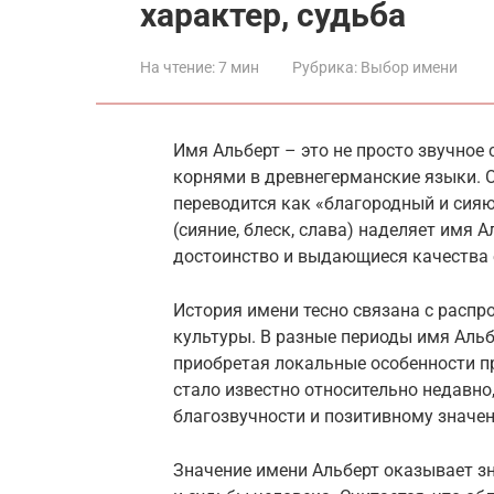
характер, судьба
На чтение:
7 мин
Рубрика:
Выбор имени
Имя Альберт – это не просто звучное 
корнями в древнегерманские языки. 
переводится как «благородный и сияю
(сияние, блеск, слава) наделяет имя
достоинство и выдающиеся качества 
История имени тесно связана с распр
культуры. В разные периоды имя Альб
приобретая локальные особенности п
стало известно относительно недавно
благозвучности и позитивному значе
Значение имени Альберт оказывает з