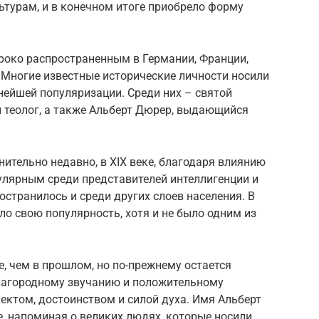
ьтурам, и в конечном итоге приобрело форму
роко распространенным в Германии, Франции,
. Многие известные исторические личности носили
ьнейшей популяризации. Среди них – святой
 теолог, а также Альберт Дюрер, выдающийся
нительно недавно, в XIX веке, благодаря влиянию
улярным среди представителей интеллигенции и
остранилось и среди других слоев населения. В
ло свою популярность, хотя и не было одним из
е, чем в прошлом, но по-прежнему остается
лагородному звучанию и положительному
лектом, достоинством и силой духа. Имя Альберт
е, напоминая о великих людях, которые носили