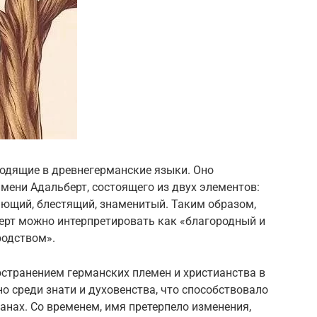
ходящие в древнегерманские языки. Оно
мени Адальберт, состоящего из двух элементов:
ияющий, блестящий, знаменитый. Таким образом,
ерт можно интерпретировать как «благородный и
родством».
остранением германских племен и христианства в
о среди знати и духовенства, что способствовало
анах. Со временем, имя претерпело изменения,