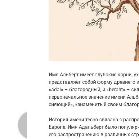
Имя Альберт имеет глубокие корни, у
представляет собой форму древнего и
«adal» – благородный, и «beraht» – с
первоначальное значение имени Альб
сияющий», «знаменитый своим благо
История имени тесно связана с распр
Европе. Имя Адальберт было популярн
его распространению в различных стр