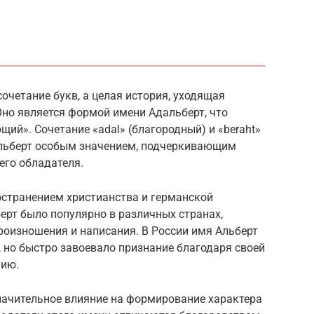
сочетание букв, а целая история, уходящая
Оно является формой имени Адальберт, что
щий». Сочетание «adal» (благородный) и «beraht»
 Альберт особым значением, подчеркивающим
его обладателя.
остранением христианства и германской
ерт было популярно в различных странах,
роизношения и написания. В России имя Альберт
, но быстро завоевало признание благодаря своей
нию.
начительное влияние на формирование характера