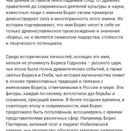
чьи деяния оставили неизгладимый след. От древних
правителей до современных деятелей культуры и науки,
известные люди с именем Борис своим примером
демонстрируют силу и многогранность этого имени. Их
истории подчеркивают, что имя Борис несет в себе не
только древнеславянское происхождение и значение
«борец», но и является символом лидерства, стойкости
и творческого потенциала.
Среди исторических личностей, носящих это имя,
нельзя не упомянуть Бориса Годунова – русского царя,
чья эпоха была полна драматических событий, а также
святых Бориса и Глеба, чья история мученичества лежит
в основе православных традиций и связана с
именинами Бориса, отмечаемыми в России и мире. Эти
фигуры, каждая по-своему, воплотили дух борьбы и
служения, присущий имени. В более поздние времена, в
советскую эпоху и современности, имя Борис
продолжало быть популярным, ассоциируясь с яркими
представителями различных сфер. Например, Борис
Пастернак, великий поэт и лауреат Нобелевской
премии, чье творчество обогатило мировую литературу,