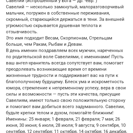
Савелий (испрошенный у Бога — др. -евр. )
Савелий — несколько замкнутый, малоразговорчивый
мальчик, погружен в собственные переживания,
скромный, старающийся держаться в тени. За внешней
угрюмостью скрывается душевная теплота и
отзывчивость.
Это имя подходит Весам, Скорпионам, Стрельцам
больше, чем Ракам, Рыбам и Девам.
В день именин поздравляем всех мужчин, нареченных
по родительской воле Савелиями, с именинами! Пусть
ваш ангел-хранитель всегда сопутствует вам, помогает
преодолевать возникающие время от времени
жизненные трудности и поддерживает вас на пути к
благополучному будущему. Блеск ума и искрометность
юмора, стремление к непременному успеху, вера в свои
силы и возможности — пусть эти качества, присущие
Савелиям, имеют только свою положительную сторону
и помогают вам добиться всего задуманного. Савелии,
будьте крепки телом и духом, помогайте ближним!
Именины: 25 января; 1 февраля, 21 февраля; 7 мая; 26
июня, 30 июня; 6 июля, 28 июля; 9 августа; 9 сентября, 10
сентября, 12 сентября; 11 октября, 14 октября; 16 декабря,