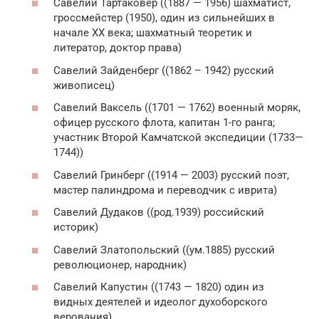
Савелий Тартаковер ((1887 — 1956) шахматист,
гроссмейстер (1950), один из сильнейших в
начале XX века; шахматный теоретик и
литератор, доктор права)
Савелий Зайденберг ((1862 – 1942) русский
живописец)
Савелий Ваксель ((1701 — 1762) военный моряк,
офицер русского флота, капитан 1-го ранга;
участник Второй Камчатской экспедиции (1733—
1744))
Савелий Гринберг ((1914 — 2003) русский поэт,
мастер палиндрома и переводчик с иврита)
Савелий Дудаков ((род.1939) российский
историк)
Савелий Златопольский ((ум.1885) русский
революционер, народник)
Савелий Капустин ((1743 — 1820) один из
видных деятелей и идеолог духоборского
верования)