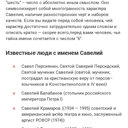
“шесть” – число с абсолютно иным смыслом. Оно
символизирует собой многогранность характера
Савелия, наличие разносторонних черт и наборов
качеств. Если вы видите перед собой человека, чей
характер достаточно затруднительно одним словом и
описать кратко – скорее всего,перед вами человек, чья
тайна имени сочетается с числом “6”.
Известные люди с именем Савелий
Савел Персиянин, Святой Саверий Персидский,
Святой мученик Савелий (святой, мученик;
пострадал за христианскую веру от персов–
язычников в Константинополе в IV веке)
Савелий Балабанов (стольник российского
императора Петра I)
Савелий Крамаров ((1934 — 1995) советский и
американский актёр театра и кино, заслуженный
артист РСФСР (1974))