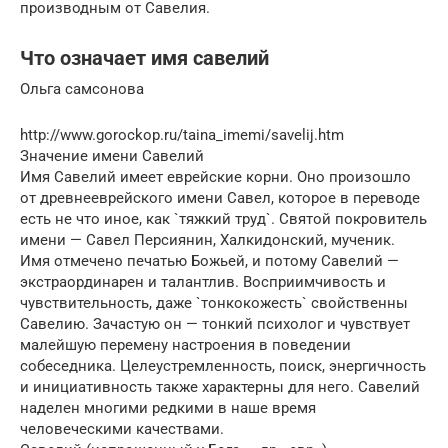
производным от Савелия.
Что означает имя савелий
Ольга самсонова
http://www.gorockop.ru/taina_imemi/savelij.htm
Значение имени Савелий
Имя Савелий имеет еврейские корни. Оно произошло
от древнееврейского имени Савел, которое в переводе
есть не что иное, как `тяжкий труд`. Святой покровитель
имени — Савел Персиянин, Халкидонский, мученик.
Имя отмечено печатью Божьей, и потому Савелий —
экстраординарен и талантлив. Восприимчивость и
чувствительность, даже `тонкокожесть` свойственны
Савелию. Зачастую он — тонкий психолог и чувствует
малейшую перемену настроения в поведении
собеседника. Целеустремленность, поиск, энергичность
и инициативность также характерны для него. Савелий
наделен многими редкими в наше время
человеческими качествами.