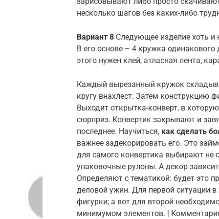
зарисовывают либо просто скачивают
несколько шагов без каких-либо труд
Вариант 8
Следующее изделие хоть и не
В его основе – 4 кружка одинакового
этого нужен клей, атласная лента, ка
Каждый вырезанный кружок складыва
кругу внахлест. Затем конструкцию ф
Выходит открытка-конверт, в котору
сюрприз. Конвертик закрывают и завя
последнее. Научиться,
как сделать бо
важнее задекорировать его. Это займ
для самого конвертика выбирают не 
упаковочные рулоны. А декор зависит 
Определяют с тематикой: будет это п
деловой ужин. Для первой ситуации в 
фигурки; а вот для второй необходим
минимумом элементов. | Комментарие