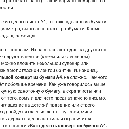
 и распечатывают). Такой вариант собирают за
ностей.
 из целого листа А4, то тоже сделано из бумаги.
 диаметра, вырезанных из скрапбумаги. Кроме
рандаш, ножницы.
ют пополам. Их располагают один на другой по
иксируют в центре (клеем или степлером).
ю можно вложить небольшой сувенир или
зывают атласной лентой бантик. И, наконец,
льшой конверт из бумаги А4
, не сложно. Намного
ёт побольше времени. Как уже говорилось выше,
скучную однотонную бумагу, а скраплисты или
от того, кому и для чего предназначено письмо.
риглашение на детский праздник или строго
ход пойдут атласные ленты, пуговки, мини-
о выдержать деловой стиль и ограничится
в к новости «
Как сделать конверт из бумаги А4.