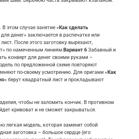
овые швы. Верхнюю часть закрывают клапаном.
 В этом случае занятие «
Как сделать
для денег» заключается в распечатке или
лист. После этого заготовку вырезают,
ют» по намеченным линиям.
Вариант 6
Забавный и
ть конверт для денег своими руками –
модель по предложенной схеме повторяют
еняют по-своему усмотрению. Для оригами «
Как
но
» берут квадратный лист и прокладывают
зделия, чтобы не заломить кончик. В противном
дет кривоват и не сможет закрываться.
но легкая модель, которая заменит собой
дная заготовка – большое сердце (его