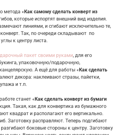
о метода «
Как самому сделать конверт из
гибов, которые испортят внешний вид изделия.
азмечают линиями, и сгибают исключительно те,
конверт. Так, по очереди складывают по
 углы к центру листа.
одарочный пакет своими руками
, для его
букинга, упаковочную/подарочную,
канцелярскую. А ещё для работы «
Как сделать
жалеют декора: наклеивают стразы, пайетки,
пажа и т.п.
аботе станет «
Как сделать конверт из бумаги
ция. Такая, как для конвертика из бумажного
ают квадрат и располагают его вертикально.
иб. Заготовку расправляют. Теперь подгибают
и разгибают боковые стороны к центру. Заготовку