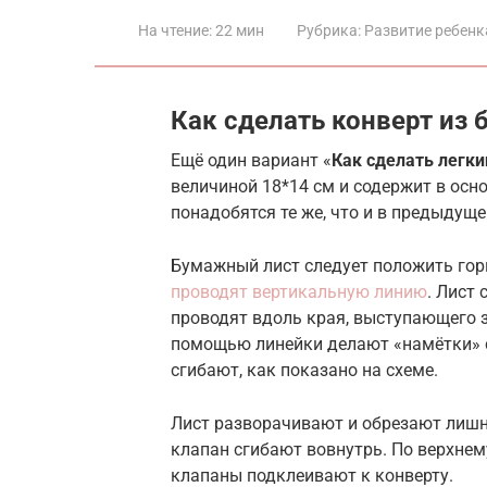
На чтение:
22 мин
Рубрика:
Развитие ребенк
Как сделать конверт из 
Ещё один вариант «
Как сделать легки
величиной 18*14 см и содержит в ос
понадобятся те же, что и в предыдуще
Бумажный лист следует положить гор
проводят вертикальную линию
. Лист
проводят вдоль края, выступающего з
помощью линейки делают «намётки» с 
сгибают, как показано на схеме.
Лист разворачивают и обрезают лишн
клапан сгибают вовнутрь. По верхне
клапаны подклеивают к конверту.