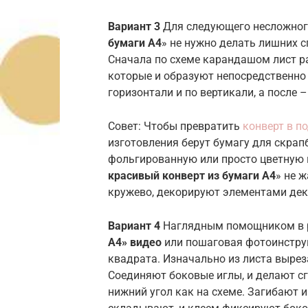
Вариант 3
Для следующего несложног
бумаги А4
» не нужно делать лишних с
Сначала по схеме карандашом лист р
которые и образуют непосредственно 
горизонтали и по вертикали, а после –
Совет: Чтобы превратить
конверт в п
изготовления берут бумагу для скрап
фольгированную или просто цветную 
красивый конверт из бумаги А4
» не 
кружево, декорируют элементами деку
Вариант 4
Наглядным помощником в р
А4» видео
или пошаговая фотоинструк
квадрата. Изначально из листа вырез
Соединяют боковые иглы, и делают сг
нижний угол как на схеме. Загибают 