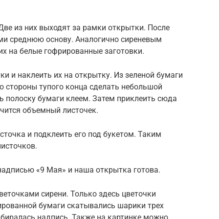
Две из них выходят за рамки открытки. После
ми среднюю основу. Аналогично сиреневым
их на белые гофрированные заготовки.
ки и наклеить их на открытку. Из зеленой бумаги
Со стороны тупого конца сделать небольшой
ть полоску бумаги клеем. Затем приклеить сюда
учится объемный листочек.
сточка и подклеить его под букетом. Таким
листочков.
 надписью «9 Мая» и наша открытка готова.
веточками сирени. Только здесь цветочки
рированной бумаги скатывались шарики трех
абиралась надпись. Также на картинке можно