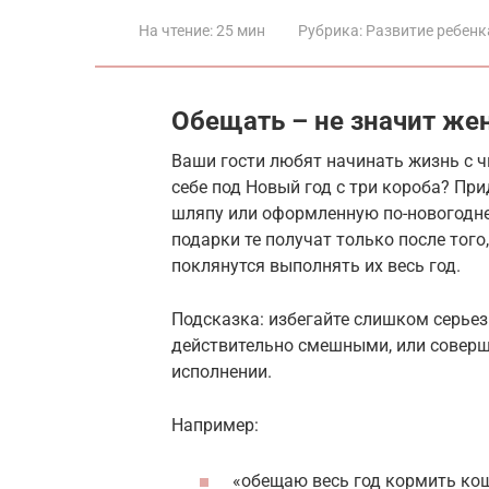
На чтение:
25 мин
Рубрика:
Развитие ребенк
Обещать – не значит же
Ваши гости любят начинать жизнь с ч
себе под Новый год с три короба? Пр
шляпу или оформленную по-новогоднем
подарки те получат только после тог
поклянутся выполнять их весь год.
Подсказка: избегайте слишком серье
действительно смешными, или соверш
исполнении.
Например:
«обещаю весь год кормить кош