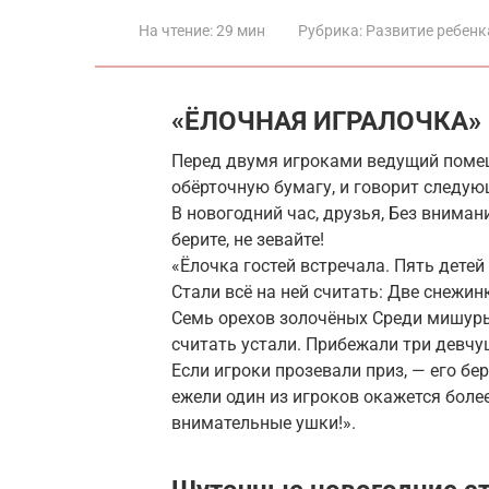
На чтение:
29 мин
Рубрика:
Развитие ребенк
«ЁЛОЧНАЯ ИГРАЛОЧКА»
Перед двумя игроками ведущий помещ
обёрточную бумагу, и говорит следую
В новогодний час, друзья, Без вниман
берите, не зевайте!
«Ёлочка гостей встречала. Пять детей
Стали всё на ней считать: Две снежин
Семь орехов золочёных Среди мишуры
считать устали. Прибежали три девч
Если игроки прозевали приз, — его бе
ежели один из игроков окажется боле
внимательные ушки!».