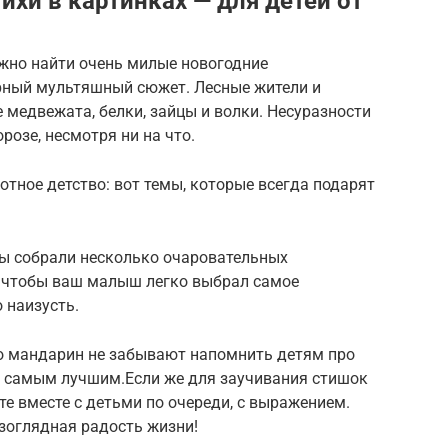
хи в картинках — для детей от
ожно найти очень милые новогодние
орный мультяшный сюжет. Лесные жители и
медвежата, белки, зайцы и волки. Несуразности
розе, несмотря ни на что.
отное детство: вот темы, которые всегда подарят
Мы собрали несколько очаровательных
, чтобы ваш малыш легко выбрал самое
 наизусть.
ро мандарин не забывают напомнить детям про
и самым лучшим.Если же для заучивания стишок
те вместе с детьми по очереди, с выражением.
езоглядная радость жизни!