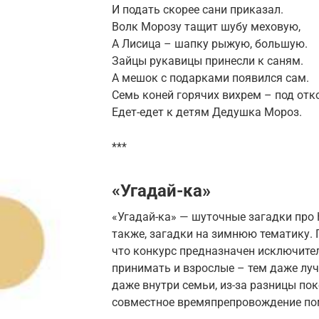
И подать скорее сани приказал.
Волк Морозу тащит шубу меховую,
А Лисица – шапку рыжую, большую.
Зайцы рукавицы принесли к саням.
А мешок с подарками появился сам.
Семь коней горячих вихрем – под отко
Едет-едет к детям Дедушка Мороз.
***
«Угадай-ка»
«Угадай-ка» — шуточные загадки про 
также, загадки на зимнюю тематику. 
что конкурс предназначен исключител
принимать и взрослые – тем даже луч
даже внутри семьи, из-за разницы по
совместное времяпрепровождение по