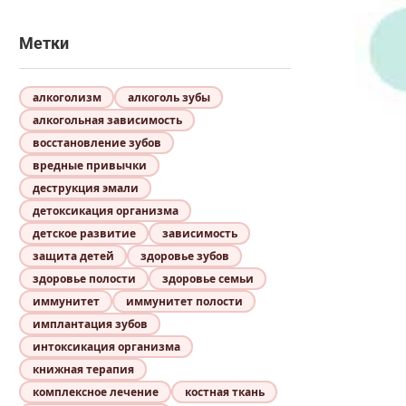
Метки
алкоголизм
алкоголь зубы
алкогольная зависимость
восстановление зубов
вредные привычки
деструкция эмали
детоксикация организма
детское развитие
зависимость
защита детей
здоровье зубов
здоровье полости
здоровье семьи
иммунитет
иммунитет полости
имплантация зубов
интоксикация организма
книжная терапия
комплексное лечение
костная ткань