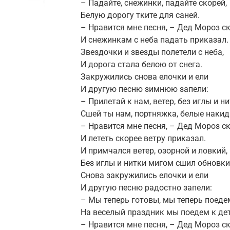
– Падайте, снежинки, падайте скорей,
Белую дорогу тките для саней.
– Нравится мне песня, – Дед Мороз с
И снежинкам с неба падать приказал.
Звездочки и звезды полетели с неба,
И дорога стала белою от снега.
Закружились снова елочки и ели
И другую песню зимнюю запели:
– Прилетай к нам, ветер, без иглы и н
Сшей ты нам, портняжка, белые накид
– Нравится мне песня, – Дед Мороз с
И лететь скорее ветру приказал.
И примчался ветер, озорной и ловкий,
Без иглы и нитки мигом сшил обновки
Снова закружились елочки и ели
И другую песню радостно запели:
– Мы теперь готовы, мы теперь поеде
На веселый праздник мы поедем к де
– Нравится мне песня, – Дед Мороз с