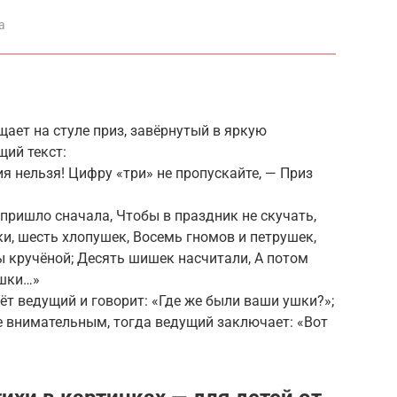
а
ает на стуле приз, завёрнутый в яркую
щий текст:
ия нельзя! Цифру «три» не пропускайте, — Приз
 пришло сначала, Чтобы в праздник не скучать,
ки, шесть хлопушек, Восемь гномов и петрушек,
 кручёной; Десять шишек насчитали, А потом
ушки…»
рёт ведущий и говорит: «Где же были ваши ушки?»;
е внимательным, тогда ведущий заключает: «Вот