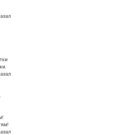
казал
итки
ки.
казал
.
м!
тям!
казал