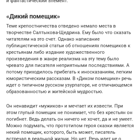
и фантастический элемент.
«Дикий помещик»
Теме крепостничества отведено немало места в
творчестве Салтыкова-Щедрина. Ему было что сказать
читателям на это счет. Однако написание
публицистической статьи об отношениях помещиков к
крестьянам либо издание художественного
произведения в жанре реализма на эту тему было
чревато для писателя неприятными последствиями. А
потому приходилось прибегать к иносказаниям, легким
юмористическим рассказам. В «Диком помещике» речь
идет о типичном русском узурпаторе, не отличающемся
образованностью и житейской мудростью.
Он ненавидит «мужиков» и мечтает их извести. При
этом глупый помещик не понимает, что без крестьян он
погибнет. Ведь делать он ничего не хочет, да и не умеет.
Можно подумать, что прототипом героя сказки является
некий помещик, которого, быть может, писатель
встречал в реальной жизни. Но нет. Речь идет не о