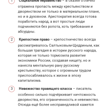
Социальное неравенство
– в сказке отлично
отражена пропасть между крестьянством и
дворянством не только в материальном плане,
но и в духовном. Аристократия всегда готова
поработить народ, а вот простые люди
подчиняются без ропота, хоть требования и
абсурдны.
Крепостное право
– крепостничество всегда
рассматривалось Салтыковым-Щедриным, как
большая трагедия в истории русского народа,
которая не только тормозила развитие
экономики России, создавая нищету, но и
нанесла ментальную рану русскому
крестьянству, которое с огромным трудом
приспосабливалось к жизни в эпоху
капитализма.
Невежество правящего класса
– писатель
особенно сильно подчёркивает ничтожность
дворянства, его ограниченность и невежество.
Отсюда ещё более несправедливой кажется