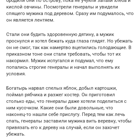
бродили они по острову, пока не учуяли запахи хлеба и
кислой овчины. Посмотрели генералы и увидели
спящего мужика под деревом. Сразу им подумалось, что
он является лентяем.
Стали они будить здоровенную дятину, а мужик
проснулся и хотел бежать куда глаза глядят. Но убежать
он не смог, так как намертво вцепились голодающие. В
приказном тоне они стали требовать, чтобы тот их
накормил. Мужик испугался и подумал, что ему
попались строгие генералы и начал выполнять их
условия.
Богатырь нарвал спелых яблок, добыл картошки,
поймал рябчика и разжег костер. Он приготовил
столько еды, что генералы даже хотели поделиться с
ним кусочком. Какие они были довольные, что
наконец-то нашли себе прислугу. Перед тем как лечь
спать, генералы заставили мужика вить веревку, чтобы
привязать его к дереву на случай, если он захочет
убежать.