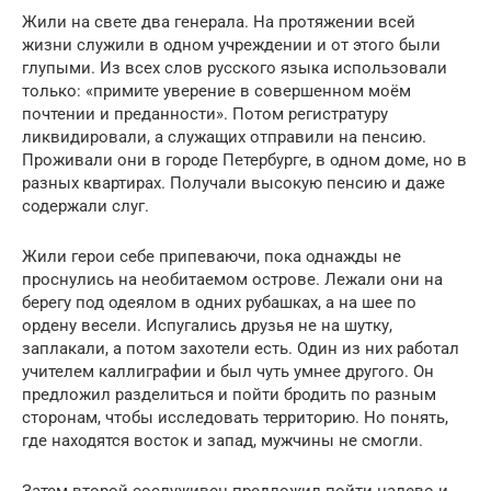
Жили на свете два генерала. На протяжении всей
жизни служили в одном учреждении и от этого были
глупыми. Из всех слов русского языка использовали
только: «примите уверение в совершенном моём
почтении и преданности». Потом регистратуру
ликвидировали, а служащих отправили на пенсию.
Проживали они в городе Петербурге, в одном доме, но в
разных квартирах. Получали высокую пенсию и даже
содержали слуг.
Жили герои себе припеваючи, пока однажды не
проснулись на необитаемом острове. Лежали они на
берегу под одеялом в одних рубашках, а на шее по
ордену весели. Испугались друзья не на шутку,
заплакали, а потом захотели есть. Один из них работал
учителем каллиграфии и был чуть умнее другого. Он
предложил разделиться и пойти бродить по разным
сторонам, чтобы исследовать территорию. Но понять,
где находятся восток и запад, мужчины не смогли.
Затем второй сослуживец предложил пойти налево и