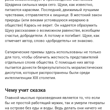
Щедрина сильных мира сего. Щуки, как известно,
питаются карасями. Последний, движимый лучшими
чувствами, отправляется к хищнице. В жестокий закон
природы (или веками устоявшуюся иерархию в
обществе) Карась не верит. Он надеется образумить
Щуку рассказами о возможном равенстве, всеобщем
счастье, добродетели. А потому и погибает. Щуке, как
отмечает автор, слово «добродетель» не знакомо.
Сатирические приемы здесь использованы не только
для того, чтобы обличить жесткость представителей
отдельных слоев общества. С помощью них автор
пытается донести безрезультатность моралистических
диспутов, которые распространены были среди
интеллигенции XIX столетия.
Чему учит сказка
Главной мыслью произведения является то, что если
бы не простой работящий мужик, так и умерли генералы
на острове без еды и воды. Ведь делать они ничего не