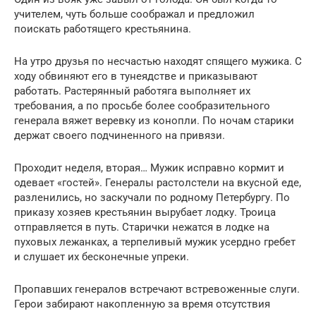
учителем, чуть больше соображал и предложил
поискать работящего крестьянина.
На утро друзья по несчастью находят спящего мужика. С
ходу обвиняют его в тунеядстве и приказывают
работать. Растерянный работяга выполняет их
требования, а по просьбе более сообразительного
генерала вяжет веревку из конопли. По ночам старики
держат своего подчиненного на привязи.
Проходит неделя, вторая… Мужик исправно кормит и
одевает «гостей». Генералы растолстели на вкусной еде,
разленились, но заскучали по родному Петербургу. По
приказу хозяев крестьянин вырубает лодку. Троица
отправляется в путь. Старички нежатся в лодке на
пуховых лежанках, а терпеливый мужик усердно гребет
и слушает их бесконечные упреки.
Пропавших генералов встречают встревоженные слуги.
Герои забирают накопленную за время отсутствия