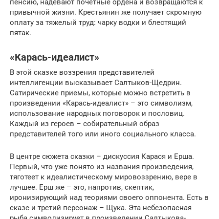
пенсию, надевают почетные ордена и возвращаются к
привычной жизни. Крестьянин же получает скромную
оплату за тяжелый труд: чарку водки и блестящий
пятак.
«Карась-идеалист»
В этой сказке воззрения представителей
интеллигенции высказывает Салтыков-Щедрин.
Сатирические приемы, которые можно встретить в
произведении «Карась-идеалист» – это символизм,
использование народных поговорок и пословиц.
Каждый из героев – собирательный образ
представителей того или иного социального класса.
В центре сюжета сказки – дискуссия Карася и Ерша.
Первый, что уже понято из названия произведения,
тяготеет к идеалистическому мировоззрению, вере в
лучшее. Ерш же – это, напротив, скептик,
иронизирующий над теориями своего оппонента. Есть в
сказе и третий персонаж – Щука. Эта небезопасная
рыба символизирует в произведении Салтыкова-