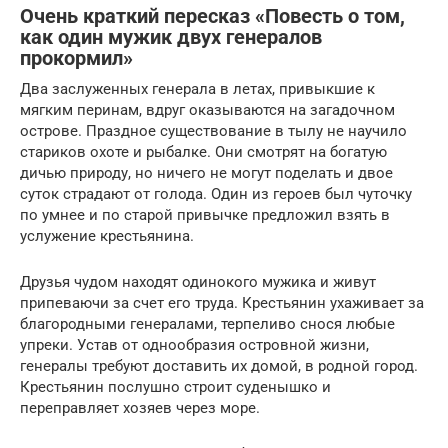
Очень краткий пересказ «Повесть о том,
как один мужик двух генералов
прокормил»
Два заслуженных генерала в летах, привыкшие к
мягким перинам, вдруг оказываются на загадочном
острове. Праздное существование в тылу не научило
стариков охоте и рыбалке. Они смотрят на богатую
дичью природу, но ничего не могут поделать и двое
суток страдают от голода. Один из героев был чуточку
по умнее и по старой привычке предложил взять в
услужение крестьянина.
Друзья чудом находят одинокого мужика и живут
припеваючи за счет его труда. Крестьянин ухаживает за
благородными генералами, терпеливо снося любые
упреки. Устав от однообразия островной жизни,
генералы требуют доставить их домой, в родной город.
Крестьянин послушно строит суденышко и
переправляет хозяев через море.