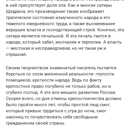
в ней присутствует доля зла. Как и многие сатиры
Щедрина, это произведение также изображает
трагическое состояние измученного народа и его
тяжелого ежедневного труда, а также высмеивание
верхушек власти и господствующий строй. Конечно, эта
сатира является печальной. И эта печаль таится в
народе, который забит, молчалив и терпелив. А власть
— жестокая и несправедливая, но не такая уж и
страшная.
Своим творчеством знаменитый писатель пытается
бороться со злом жизненной реальности: глупости
помещиков, кроткости народа. Ведь по факту
крепостное право погубило не только рабов, но и
сгубило господ. А это все мешало развитию России.
Скорее всего, со дня отмены крепостничества должно
было пройти много лет, чтобы простой люд смог,
который привык трудиться с утра до ночи, смог
наконец-то почувствовать себя свободным
гражданином своей страны.