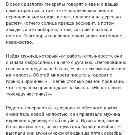
В своих диалогах генералы говорят о еде и о вещах
самых простых: о том, что «человеческая пища, в
первоначальном виде, летает, плавает и на деревьях
растёт», «отчего солнце прежде восходит, а потом
заходит, а не наоборот», о том, как найти запад и
восток. Разговоры генералов показывают их полное
невежество.
Найдя мужика, который «от работы отлынивает», они
сначала набросились на него с руганью: «Негодованию
генералов предела не было», — но затем сменили гнев
на милость. Об этой милости писатель говорит с
горькой иронией: « … напёк столько разной провизии,
что генералам пришло даже на мысль: «Не дать ли и
тунеядцу частичку?»»
Радость генералов от «усердия» «любезного друга»
сменилась новой милостью: они привязали мужика
верёвкой к дереву, «чтоб не убёг». И, наконец, самая
большая милость, на которую они были способны, —
выслали они мужику «рюмку водки да пятак серебра: