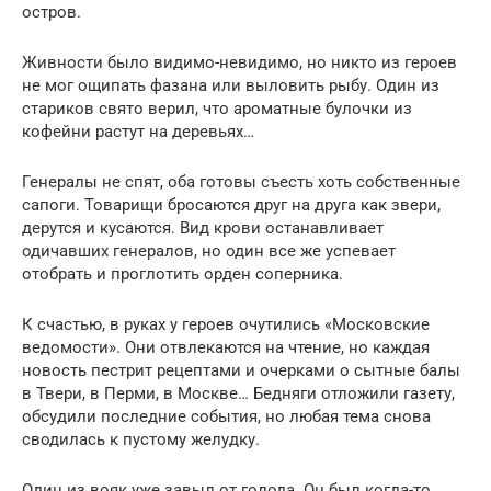
остров.
Живности было видимо-невидимо, но никто из героев
не мог ощипать фазана или выловить рыбу. Один из
стариков свято верил, что ароматные булочки из
кофейни растут на деревьях…
Генералы не спят, оба готовы съесть хоть собственные
сапоги. Товарищи бросаются друг на друга как звери,
дерутся и кусаются. Вид крови останавливает
одичавших генералов, но один все же успевает
отобрать и проглотить орден соперника.
К счастью, в руках у героев очутились «Московские
ведомости». Они отвлекаются на чтение, но каждая
новость пестрит рецептами и очерками о сытные балы
в Твери, в Перми, в Москве… Бедняги отложили газету,
обсудили последние события, но любая тема снова
сводилась к пустому желудку.
Один из вояк уже завыл от голода. Он был когда-то