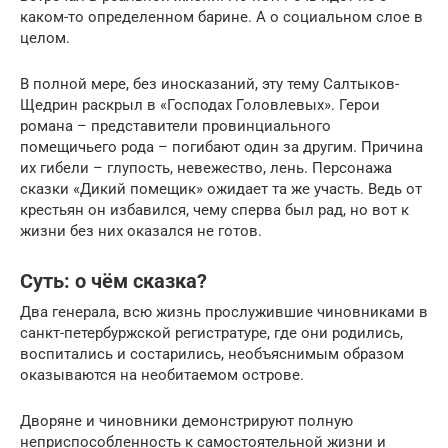
каком-то определенном барине. А о социальном слое в
целом.
В полной мере, без иносказаний, эту тему Салтыков-
Щедрин раскрыл в «Господах Головлевых». Герои
романа – представители провинциального
помещичьего рода – погибают один за другим. Причина
их гибели – глупость, невежество, лень. Персонажа
сказки «Дикий помещик» ожидает та же участь. Ведь от
крестьян он избавился, чему сперва был рад, но вот к
жизни без них оказался не готов.
Суть: о чём сказка?
Два генерала, всю жизнь прослужившие чиновниками в
санкт-петербуржской регистратуре, где они родились,
воспитались и состарились, необъяснимым образом
оказываются на необитаемом острове.
Дворяне и чиновники демонстрируют полную
неприспособленность к самостоятельной жизни и