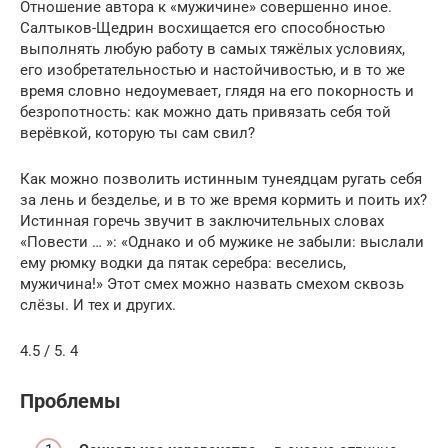
Отношение автора к «мужичине» совершенно иное.
Салтыков-Щедрин восхищается его способностью
выполнять любую работу в самых тяжёлых условиях,
его изобретательностью и настойчивостью, и в то же
время словно недоумевает, глядя на его покорность и
безропотность: как можно дать привязать себя той
верёвкой, которую ты сам свил?
Как можно позволить истинным тунеядцам ругать себя
за лень и безделье, и в то же время кормить и поить их?
Истинная горечь звучит в заключительных словах
«Повести … »: «Однако и об мужике не забыли: выслали
ему рюмку водки да пятак серебра: веселись,
мужичина!» Этот смех можно назвать смехом сквозь
слёзы. И тех и других.
4.5 / 5. 4
Проблемы